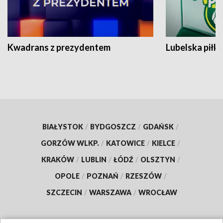
Kwadrans z prezydentem
Lubelska piłk
BIAŁYSTOK
/
BYDGOSZCZ
/
GDAŃSK
/
GORZÓW WLKP.
/
KATOWICE
/
KIELCE
/
KRAKÓW
/
LUBLIN
/
ŁÓDŹ
/
OLSZTYN
/
OPOLE
/
POZNAŃ
/
RZESZÓW
/
SZCZECIN
/
WARSZAWA
/
WROCŁAW