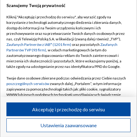
Szanujemy Twoją prywatność
Dołącz do nas:
Kliknij "Akceptuję i przechodzę do serwisu", aby wyrazić zgody na
korzystanie z technologii automatycznego śledzenia i zbierania danych,
TVP
dostęp do informacji na Twoim urządzeniu końcowym i ich
Abonament TVP
przechowywanie oraz na przetwarzanie Twoich danych osobowych przez
Regulamin TVP
nas, czyli Telewizję Polską S.A. w likwidacji (zwaną dalej również „TVP”),
Emisja w TVP
Polityka prywatności
Zaufanych Partnerów z IAB* (1201 firm)
oraz pozostałych
Zaufanych
Partnerów TVP (93 firm)
, w celach marketingowych (w tym do
Centrum informacji TVP
Moje zgody
zautomatyzowanego dopasowania reklam do Twoich zainteresowań i
mierzenia ich skuteczności) i pozostałych, które wskazujemy poniżej, a
Naziemna Telewizja Cyfrowa
Pomoc
także zgody na udostępnianie przez nas identyfikatora PPID do Google.
Sklep TVP
Biuro reklamy
Twoje dane osobowe zbierane podczas odwiedzania przez Ciebie naszych
Rada Programowa
Kontakt
poszczególnych serwisów
zwanych dalej „Portalem”, w tym informacje
zapisywane za pomocą technologii takich jak: pliki cookie, sygnalizatory
System NOS
WWW lub innych podobnych technologii umożliwiających świadczenie
dopasowanych i bezpiecznych usług, personalizację treści oraz reklam,
Informacje o nadawcy
Kanały
udostępnianie funkcji mediów społecznościowych oraz analizowanie
Akceptuję i przechodzę do serwisu
ruchu w Internecie.
Program dla prasy
©2026 Telewizja Polska S.A. w likwidacji
Biuro Reklamy
Twoje dane osobowe zbierane podczas odwiedzania przez Ciebie
Ustawienia zaawansowane
poszczególnych serwisów
na Portalu, takie jak adresy IP, identyfikatory
Ogłoszenie przetargowe
Twoich urządzeń końcowych i identyfikatory plików cookie, informacje o