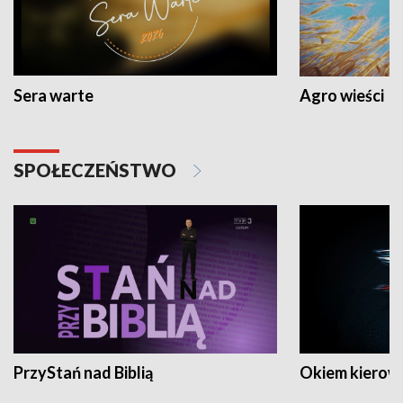
Sera warte
Agro wieści
SPOŁECZEŃSTWO
PrzyStań nad Biblią
Okiem kierow