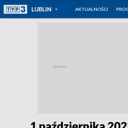
POWRÓT DO
LUBLIN
AKTUALNOŚCI
PRO
TVP REGIONY
1 października 2023