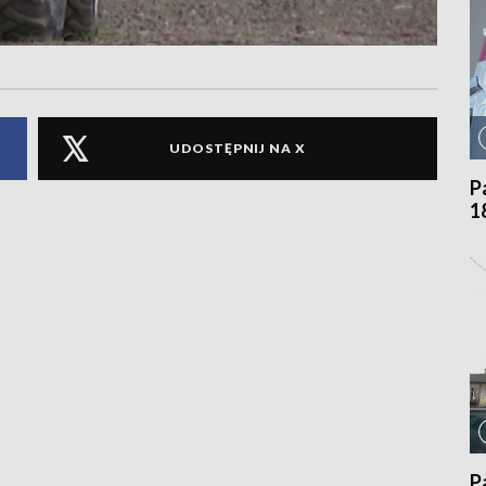
UDOSTĘPNIJ NA X
P
1
P