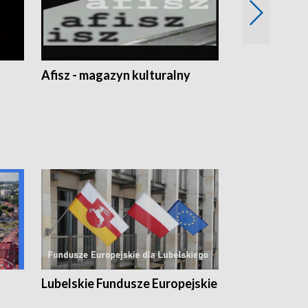
Afisz - magazyn kulturalny
Zobacz, co s
Lubelskie Fundusze Europejskie