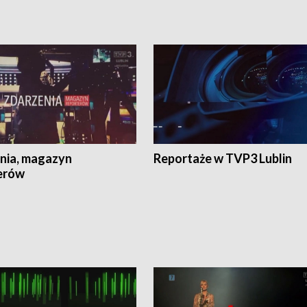
nia, magazyn
Reportaże w TVP3 Lublin
erów