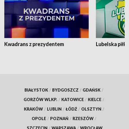
Kwadrans z prezydentem
Lubelska piłk
BIAŁYSTOK
/
BYDGOSZCZ
/
GDAŃSK
/
GORZÓW WLKP.
/
KATOWICE
/
KIELCE
/
KRAKÓW
/
LUBLIN
/
ŁÓDŹ
/
OLSZTYN
/
OPOLE
/
POZNAŃ
/
RZESZÓW
/
SZCZECIN
/
WARSZAWA
/
WROCŁAW