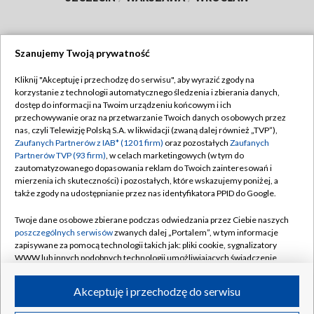
Szanujemy Twoją prywatność
Dołącz do nas:
Kliknij "Akceptuję i przechodzę do serwisu", aby wyrazić zgody na
korzystanie z technologii automatycznego śledzenia i zbierania danych,
TVP
dostęp do informacji na Twoim urządzeniu końcowym i ich
Abonament TVP
przechowywanie oraz na przetwarzanie Twoich danych osobowych przez
Regulamin TVP
nas, czyli Telewizję Polską S.A. w likwidacji (zwaną dalej również „TVP”),
Emisja w TVP
Polityka prywatności
Zaufanych Partnerów z IAB* (1201 firm)
oraz pozostałych
Zaufanych
Partnerów TVP (93 firm)
, w celach marketingowych (w tym do
Centrum informacji TVP
Moje zgody
zautomatyzowanego dopasowania reklam do Twoich zainteresowań i
mierzenia ich skuteczności) i pozostałych, które wskazujemy poniżej, a
Naziemna Telewizja Cyfrowa
Pomoc
także zgody na udostępnianie przez nas identyfikatora PPID do Google.
Sklep TVP
Biuro reklamy
Twoje dane osobowe zbierane podczas odwiedzania przez Ciebie naszych
Rada Programowa
Kontakt
poszczególnych serwisów
zwanych dalej „Portalem”, w tym informacje
zapisywane za pomocą technologii takich jak: pliki cookie, sygnalizatory
System NOS
WWW lub innych podobnych technologii umożliwiających świadczenie
dopasowanych i bezpiecznych usług, personalizację treści oraz reklam,
Informacje o nadawcy
Kanały
udostępnianie funkcji mediów społecznościowych oraz analizowanie
Akceptuję i przechodzę do serwisu
ruchu w Internecie.
Program dla prasy
©2026 Telewizja Polska S.A. w likwidacji