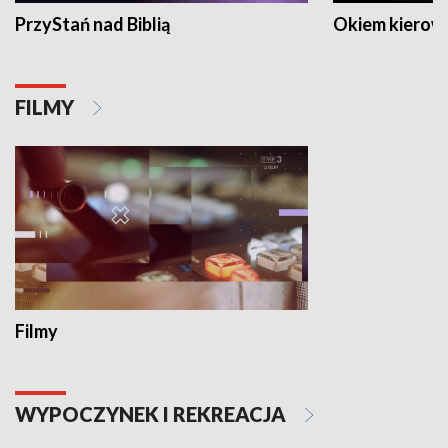
PrzyStań nad Biblią
Okiem kierow
FILMY
Filmy
WYPOCZYNEK I REKREACJA