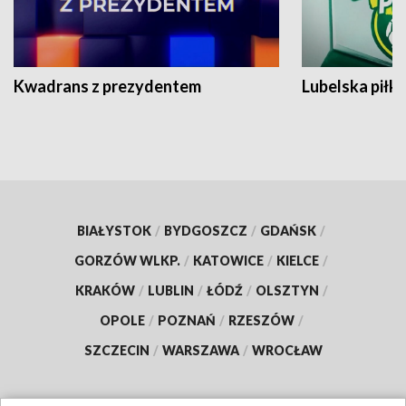
Kwadrans z prezydentem
Lubelska piłk
BIAŁYSTOK
/
BYDGOSZCZ
/
GDAŃSK
/
GORZÓW WLKP.
/
KATOWICE
/
KIELCE
/
KRAKÓW
/
LUBLIN
/
ŁÓDŹ
/
OLSZTYN
/
OPOLE
/
POZNAŃ
/
RZESZÓW
/
SZCZECIN
/
WARSZAWA
/
WROCŁAW