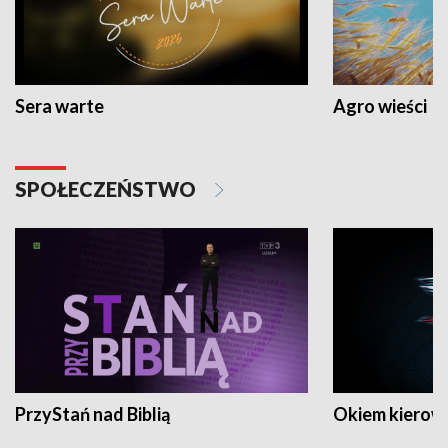
Sera warte
Agro wieści
SPOŁECZEŃSTWO
PrzyStań nad Biblią
Okiem kierow