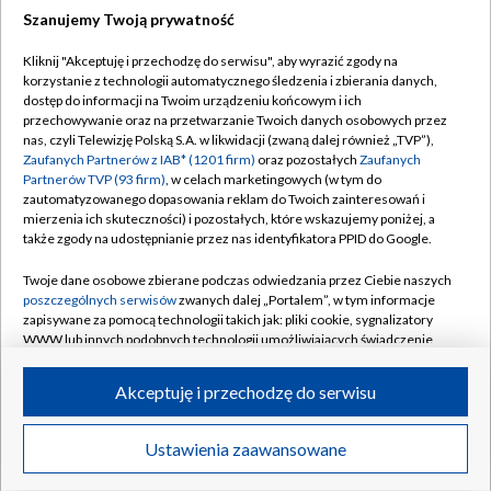
Szanujemy Twoją prywatność
Dołącz do nas:
Kliknij "Akceptuję i przechodzę do serwisu", aby wyrazić zgody na
korzystanie z technologii automatycznego śledzenia i zbierania danych,
TVP
dostęp do informacji na Twoim urządzeniu końcowym i ich
Abonament TVP
przechowywanie oraz na przetwarzanie Twoich danych osobowych przez
Regulamin TVP
nas, czyli Telewizję Polską S.A. w likwidacji (zwaną dalej również „TVP”),
Emisja w TVP
Polityka prywatności
Zaufanych Partnerów z IAB* (1201 firm)
oraz pozostałych
Zaufanych
Partnerów TVP (93 firm)
, w celach marketingowych (w tym do
Centrum informacji TVP
Moje zgody
zautomatyzowanego dopasowania reklam do Twoich zainteresowań i
mierzenia ich skuteczności) i pozostałych, które wskazujemy poniżej, a
Naziemna Telewizja Cyfrowa
Pomoc
także zgody na udostępnianie przez nas identyfikatora PPID do Google.
Sklep TVP
Biuro reklamy
Twoje dane osobowe zbierane podczas odwiedzania przez Ciebie naszych
Rada Programowa
Kontakt
poszczególnych serwisów
zwanych dalej „Portalem”, w tym informacje
zapisywane za pomocą technologii takich jak: pliki cookie, sygnalizatory
System NOS
WWW lub innych podobnych technologii umożliwiających świadczenie
dopasowanych i bezpiecznych usług, personalizację treści oraz reklam,
Informacje o nadawcy
Kanały
udostępnianie funkcji mediów społecznościowych oraz analizowanie
Akceptuję i przechodzę do serwisu
ruchu w Internecie.
Program dla prasy
©2026 Telewizja Polska S.A. w likwidacji
Biuro Reklamy
Twoje dane osobowe zbierane podczas odwiedzania przez Ciebie
Ustawienia zaawansowane
poszczególnych serwisów
na Portalu, takie jak adresy IP, identyfikatory
Ogłoszenie przetargowe
Twoich urządzeń końcowych i identyfikatory plików cookie, informacje o