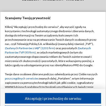
Szanujemy Twoją prywatność
Dołącz do nas:
Kliknij "Akceptuję i przechodzę do serwisu", aby wyrazić zgody na
korzystanie z technologii automatycznego śledzenia i zbierania danych,
TVP
dostęp do informacji na Twoim urządzeniu końcowym i ich
Abonament TVP
przechowywanie oraz na przetwarzanie Twoich danych osobowych przez
Regulamin TVP
nas, czyli Telewizję Polską S.A. w likwidacji (zwaną dalej również „TVP”),
Emisja w TVP
Polityka prywatności
Zaufanych Partnerów z IAB* (1201 firm)
oraz pozostałych
Zaufanych
Partnerów TVP (93 firm)
, w celach marketingowych (w tym do
Centrum informacji TVP
Moje zgody
zautomatyzowanego dopasowania reklam do Twoich zainteresowań i
mierzenia ich skuteczności) i pozostałych, które wskazujemy poniżej, a
Naziemna Telewizja Cyfrowa
Pomoc
także zgody na udostępnianie przez nas identyfikatora PPID do Google.
Sklep TVP
Biuro reklamy
Twoje dane osobowe zbierane podczas odwiedzania przez Ciebie naszych
Rada Programowa
Kontakt
poszczególnych serwisów
zwanych dalej „Portalem”, w tym informacje
zapisywane za pomocą technologii takich jak: pliki cookie, sygnalizatory
System NOS
WWW lub innych podobnych technologii umożliwiających świadczenie
dopasowanych i bezpiecznych usług, personalizację treści oraz reklam,
Informacje o nadawcy
Kanały
udostępnianie funkcji mediów społecznościowych oraz analizowanie
Akceptuję i przechodzę do serwisu
ruchu w Internecie.
Program dla prasy
©2026 Telewizja Polska S.A. w likwidacji