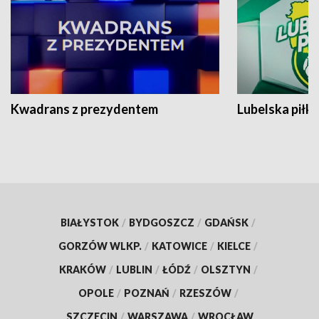
Kwadrans z prezydentem
Lubelska piłk
BIAŁYSTOK
/
BYDGOSZCZ
/
GDAŃSK
/
GORZÓW WLKP.
/
KATOWICE
/
KIELCE
/
KRAKÓW
/
LUBLIN
/
ŁÓDŹ
/
OLSZTYN
/
OPOLE
/
POZNAŃ
/
RZESZÓW
/
SZCZECIN
/
WARSZAWA
/
WROCŁAW