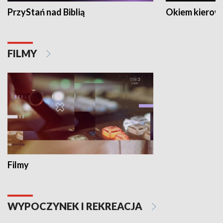
PrzyStań nad Biblią
Okiem kierow
FILMY
Filmy
WYPOCZYNEK I REKREACJA