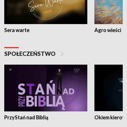
Sera warte
Agro wieści
SPOŁECZEŃSTWO
PrzyStań nad Biblią
Okiem kierow