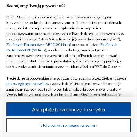
Szanujemy Twoją prywatność
Dołącz do nas:
Kliknij "Akceptuję i przechodzę do serwisu", aby wyrazić zgody na
korzystanie z technologii automatycznego śledzenia i zbierania danych,
TVP
dostęp do informacji na Twoim urządzeniu końcowym i ich
Abonament TVP
przechowywanie oraz na przetwarzanie Twoich danych osobowych przez
Regulamin TVP
nas, czyli Telewizję Polską S.A. w likwidacji (zwaną dalej również „TVP”),
Emisja w TVP
Polityka prywatności
Zaufanych Partnerów z IAB* (1201 firm)
oraz pozostałych
Zaufanych
Partnerów TVP (93 firm)
, w celach marketingowych (w tym do
Centrum informacji TVP
Moje zgody
zautomatyzowanego dopasowania reklam do Twoich zainteresowań i
mierzenia ich skuteczności) i pozostałych, które wskazujemy poniżej, a
Naziemna Telewizja Cyfrowa
Pomoc
także zgody na udostępnianie przez nas identyfikatora PPID do Google.
Sklep TVP
Biuro reklamy
Twoje dane osobowe zbierane podczas odwiedzania przez Ciebie naszych
Rada Programowa
Kontakt
poszczególnych serwisów
zwanych dalej „Portalem”, w tym informacje
zapisywane za pomocą technologii takich jak: pliki cookie, sygnalizatory
System NOS
WWW lub innych podobnych technologii umożliwiających świadczenie
dopasowanych i bezpiecznych usług, personalizację treści oraz reklam,
Informacje o nadawcy
Kanały
udostępnianie funkcji mediów społecznościowych oraz analizowanie
Akceptuję i przechodzę do serwisu
ruchu w Internecie.
Program dla prasy
©2026 Telewizja Polska S.A. w likwidacji
Biuro Reklamy
Twoje dane osobowe zbierane podczas odwiedzania przez Ciebie
Ustawienia zaawansowane
poszczególnych serwisów
na Portalu, takie jak adresy IP, identyfikatory
Ogłoszenie przetargowe
Twoich urządzeń końcowych i identyfikatory plików cookie, informacje o