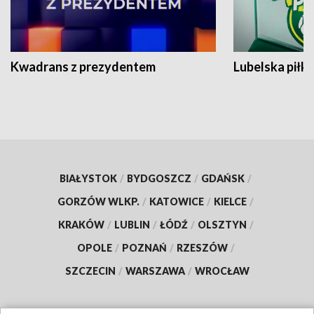
Kwadrans z prezydentem
Lubelska piłk
BIAŁYSTOK
/
BYDGOSZCZ
/
GDAŃSK
/
GORZÓW WLKP.
/
KATOWICE
/
KIELCE
/
KRAKÓW
/
LUBLIN
/
ŁÓDŹ
/
OLSZTYN
/
OPOLE
/
POZNAŃ
/
RZESZÓW
/
SZCZECIN
/
WARSZAWA
/
WROCŁAW