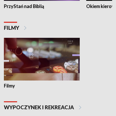
PrzyStań nad Biblią
Okiem kierow
FILMY
Filmy
WYPOCZYNEK I REKREACJA