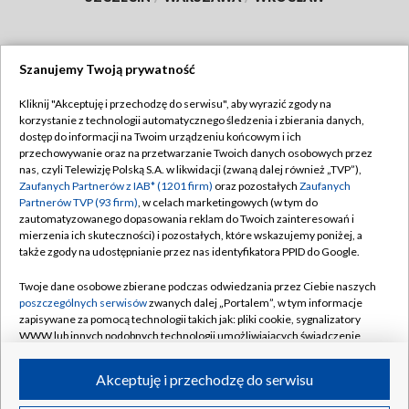
Szanujemy Twoją prywatność
Dołącz do nas:
Kliknij "Akceptuję i przechodzę do serwisu", aby wyrazić zgody na
korzystanie z technologii automatycznego śledzenia i zbierania danych,
TVP
dostęp do informacji na Twoim urządzeniu końcowym i ich
Abonament TVP
przechowywanie oraz na przetwarzanie Twoich danych osobowych przez
Regulamin TVP
nas, czyli Telewizję Polską S.A. w likwidacji (zwaną dalej również „TVP”),
Emisja w TVP
Polityka prywatności
Zaufanych Partnerów z IAB* (1201 firm)
oraz pozostałych
Zaufanych
Partnerów TVP (93 firm)
, w celach marketingowych (w tym do
Centrum informacji TVP
Moje zgody
zautomatyzowanego dopasowania reklam do Twoich zainteresowań i
mierzenia ich skuteczności) i pozostałych, które wskazujemy poniżej, a
Naziemna Telewizja Cyfrowa
Pomoc
także zgody na udostępnianie przez nas identyfikatora PPID do Google.
Sklep TVP
Biuro reklamy
Twoje dane osobowe zbierane podczas odwiedzania przez Ciebie naszych
Rada Programowa
Kontakt
poszczególnych serwisów
zwanych dalej „Portalem”, w tym informacje
zapisywane za pomocą technologii takich jak: pliki cookie, sygnalizatory
System NOS
WWW lub innych podobnych technologii umożliwiających świadczenie
dopasowanych i bezpiecznych usług, personalizację treści oraz reklam,
Informacje o nadawcy
Kanały
udostępnianie funkcji mediów społecznościowych oraz analizowanie
Akceptuję i przechodzę do serwisu
ruchu w Internecie.
Program dla prasy
©2026 Telewizja Polska S.A. w likwidacji