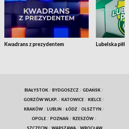
Kwadrans z prezydentem
Lubelska piłk
BIAŁYSTOK
/
BYDGOSZCZ
/
GDAŃSK
/
GORZÓW WLKP.
/
KATOWICE
/
KIELCE
/
KRAKÓW
/
LUBLIN
/
ŁÓDŹ
/
OLSZTYN
/
OPOLE
/
POZNAŃ
/
RZESZÓW
/
SZCZECIN
/
WARSZAWA
/
WROCŁAW