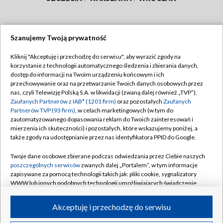
Szanujemy Twoją prywatność
Dołącz do nas:
Kliknij "Akceptuję i przechodzę do serwisu", aby wyrazić zgody na
korzystanie z technologii automatycznego śledzenia i zbierania danych,
TVP
dostęp do informacji na Twoim urządzeniu końcowym i ich
Abonament TVP
przechowywanie oraz na przetwarzanie Twoich danych osobowych przez
Regulamin TVP
nas, czyli Telewizję Polską S.A. w likwidacji (zwaną dalej również „TVP”),
Emisja w TVP
Polityka prywatności
Zaufanych Partnerów z IAB* (1201 firm)
oraz pozostałych
Zaufanych
Partnerów TVP (93 firm)
, w celach marketingowych (w tym do
Centrum informacji TVP
Moje zgody
zautomatyzowanego dopasowania reklam do Twoich zainteresowań i
mierzenia ich skuteczności) i pozostałych, które wskazujemy poniżej, a
Naziemna Telewizja Cyfrowa
Pomoc
także zgody na udostępnianie przez nas identyfikatora PPID do Google.
Sklep TVP
Biuro reklamy
Twoje dane osobowe zbierane podczas odwiedzania przez Ciebie naszych
Rada Programowa
Kontakt
poszczególnych serwisów
zwanych dalej „Portalem”, w tym informacje
zapisywane za pomocą technologii takich jak: pliki cookie, sygnalizatory
System NOS
WWW lub innych podobnych technologii umożliwiających świadczenie
dopasowanych i bezpiecznych usług, personalizację treści oraz reklam,
Informacje o nadawcy
Kanały
udostępnianie funkcji mediów społecznościowych oraz analizowanie
Akceptuję i przechodzę do serwisu
ruchu w Internecie.
Program dla prasy
©2026 Telewizja Polska S.A. w likwidacji