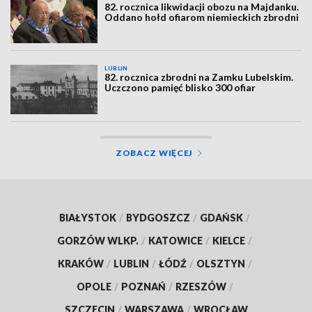
82. rocznica likwidacji obozu na Majdanku.
Oddano hołd ofiarom niemieckich zbrodni
LUBLIN
82. rocznica zbrodni na Zamku Lubelskim.
Uczczono pamięć blisko 300 ofiar
ZOBACZ WIĘCEJ
BIAŁYSTOK
/
BYDGOSZCZ
/
GDAŃSK
/
GORZÓW WLKP.
/
KATOWICE
/
KIELCE
/
KRAKÓW
/
LUBLIN
/
ŁÓDŹ
/
OLSZTYN
/
OPOLE
/
POZNAŃ
/
RZESZÓW
/
SZCZECIN
/
WARSZAWA
/
WROCŁAW