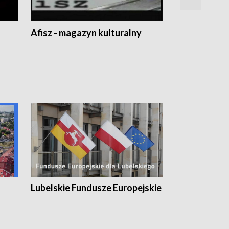
Afisz - magazyn kulturalny
Zobacz, co s
Lubelskie Fundusze Europejskie