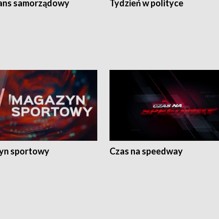
ans samorządowy
Tydzień w polityce
yn sportowy
Czas na speedway