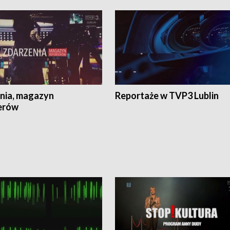
nia, magazyn
Reportaże w TVP3 Lublin
erów