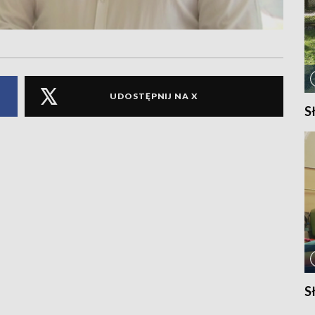
UDOSTĘPNIJ NA X
S
S