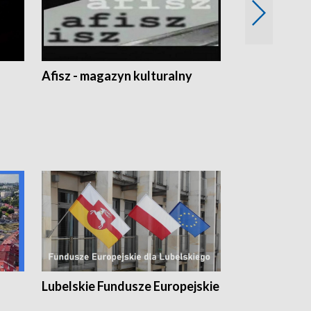
Afisz - magazyn kulturalny
Zobacz, co s
Lubelskie Fundusze Europejskie