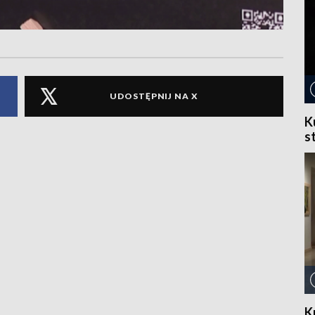
UDOSTĘPNIJ NA X
K
s
K