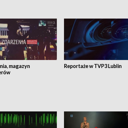
nia, magazyn
Reportaże w TVP3 Lublin
erów