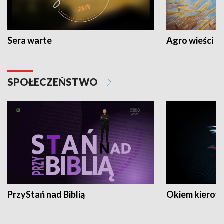
Sera warte
Agro wieści
SPOŁECZEŃSTWO
PrzyStań nad Biblią
Okiem kierow