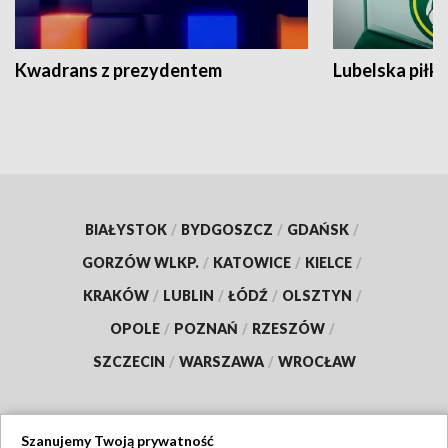
Kwadrans z prezydentem
Lubelska piłk
BIAŁYSTOK
/
BYDGOSZCZ
/
GDAŃSK
/
GORZÓW WLKP.
/
KATOWICE
/
KIELCE
/
KRAKÓW
/
LUBLIN
/
ŁÓDŹ
/
OLSZTYN
/
OPOLE
/
POZNAŃ
/
RZESZÓW
/
SZCZECIN
/
WARSZAWA
/
WROCŁAW
Szanujemy Twoją prywatność