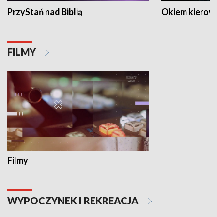
PrzyStań nad Biblią
Okiem kierow
FILMY
Filmy
WYPOCZYNEK I REKREACJA