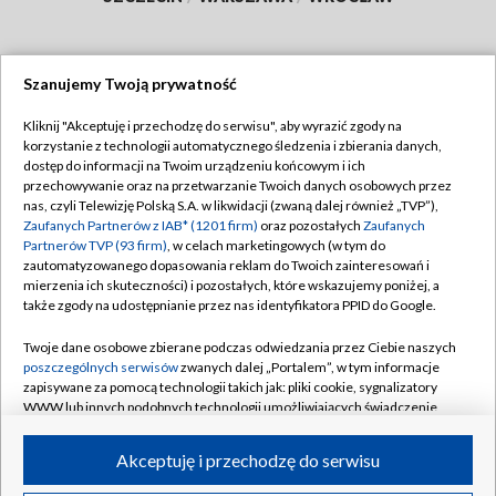
Szanujemy Twoją prywatność
Dołącz do nas:
Kliknij "Akceptuję i przechodzę do serwisu", aby wyrazić zgody na
korzystanie z technologii automatycznego śledzenia i zbierania danych,
TVP
dostęp do informacji na Twoim urządzeniu końcowym i ich
Abonament TVP
przechowywanie oraz na przetwarzanie Twoich danych osobowych przez
Regulamin TVP
nas, czyli Telewizję Polską S.A. w likwidacji (zwaną dalej również „TVP”),
Emisja w TVP
Polityka prywatności
Zaufanych Partnerów z IAB* (1201 firm)
oraz pozostałych
Zaufanych
Partnerów TVP (93 firm)
, w celach marketingowych (w tym do
Centrum informacji TVP
Moje zgody
zautomatyzowanego dopasowania reklam do Twoich zainteresowań i
mierzenia ich skuteczności) i pozostałych, które wskazujemy poniżej, a
Naziemna Telewizja Cyfrowa
Pomoc
także zgody na udostępnianie przez nas identyfikatora PPID do Google.
Sklep TVP
Biuro reklamy
Twoje dane osobowe zbierane podczas odwiedzania przez Ciebie naszych
Rada Programowa
Kontakt
poszczególnych serwisów
zwanych dalej „Portalem”, w tym informacje
zapisywane za pomocą technologii takich jak: pliki cookie, sygnalizatory
System NOS
WWW lub innych podobnych technologii umożliwiających świadczenie
dopasowanych i bezpiecznych usług, personalizację treści oraz reklam,
Informacje o nadawcy
Kanały
udostępnianie funkcji mediów społecznościowych oraz analizowanie
Akceptuję i przechodzę do serwisu
ruchu w Internecie.
Program dla prasy
©2026 Telewizja Polska S.A. w likwidacji