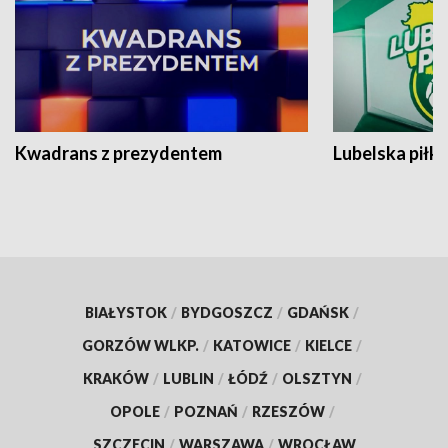
Kwadrans z prezydentem
Lubelska piłk
BIAŁYSTOK
/
BYDGOSZCZ
/
GDAŃSK
/
GORZÓW WLKP.
/
KATOWICE
/
KIELCE
/
KRAKÓW
/
LUBLIN
/
ŁÓDŹ
/
OLSZTYN
/
OPOLE
/
POZNAŃ
/
RZESZÓW
/
SZCZECIN
/
WARSZAWA
/
WROCŁAW