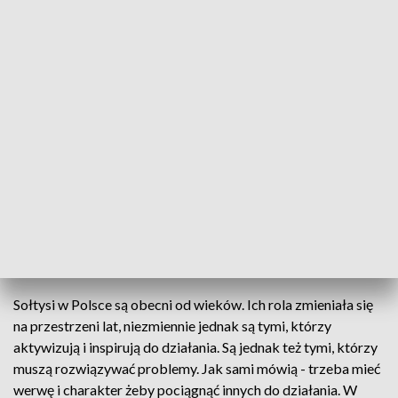
Nagrody dla najlepszych sołtysów
Są liderami lokalnych społeczności. Sołtysi pełnią
ważną rolę, a ich wysiłki zostały docenione przez
władze województwa. Rozstrzygnięto konkurs na
najlepszego sołtysa. Zwyciężyła Ewa Sysiak z
Sernik oraz Tomasz Bieniek z Żerocina.
Sołtysi w Polsce są obecni od wieków. Ich rola zmieniała się
na przestrzeni lat, niezmiennie jednak są tymi, którzy
aktywizują i inspirują do działania. Są jednak też tymi, którzy
muszą rozwiązywać problemy. Jak sami mówią - trzeba mieć
werwę i charakter żeby pociągnąć innych do działania. W