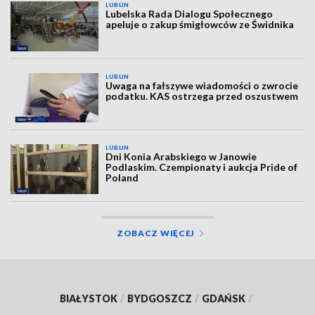
LUBLIN
Lubelska Rada Dialogu Społecznego
apeluje o zakup śmigłowców ze Świdnika
LUBLIN
Uwaga na fałszywe wiadomości o zwrocie
podatku. KAS ostrzega przed oszustwem
LUBLIN
Dni Konia Arabskiego w Janowie
Podlaskim. Czempionaty i aukcja Pride of
Poland
ZOBACZ WIĘCEJ
BIAŁYSTOK
/
BYDGOSZCZ
/
GDAŃSK
/