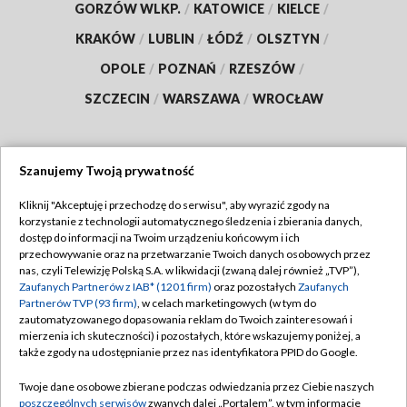
GORZÓW WLKP.
/
KATOWICE
/
KIELCE
/
KRAKÓW
/
LUBLIN
/
ŁÓDŹ
/
OLSZTYN
/
OPOLE
/
POZNAŃ
/
RZESZÓW
/
SZCZECIN
/
WARSZAWA
/
WROCŁAW
Szanujemy Twoją prywatność
Dołącz do nas:
Kliknij "Akceptuję i przechodzę do serwisu", aby wyrazić zgody na
korzystanie z technologii automatycznego śledzenia i zbierania danych,
TVP
dostęp do informacji na Twoim urządzeniu końcowym i ich
Abonament TVP
przechowywanie oraz na przetwarzanie Twoich danych osobowych przez
Regulamin TVP
nas, czyli Telewizję Polską S.A. w likwidacji (zwaną dalej również „TVP”),
Emisja w TVP
Polityka prywatności
Zaufanych Partnerów z IAB* (1201 firm)
oraz pozostałych
Zaufanych
Partnerów TVP (93 firm)
, w celach marketingowych (w tym do
Centrum informacji TVP
Moje zgody
zautomatyzowanego dopasowania reklam do Twoich zainteresowań i
mierzenia ich skuteczności) i pozostałych, które wskazujemy poniżej, a
Naziemna Telewizja Cyfrowa
Pomoc
także zgody na udostępnianie przez nas identyfikatora PPID do Google.
Sklep TVP
Biuro reklamy
Twoje dane osobowe zbierane podczas odwiedzania przez Ciebie naszych
Rada Programowa
Kontakt
poszczególnych serwisów
zwanych dalej „Portalem”, w tym informacje