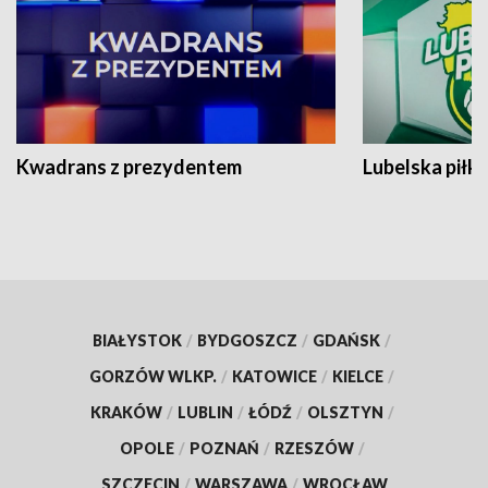
Kwadrans z prezydentem
Lubelska piłk
BIAŁYSTOK
/
BYDGOSZCZ
/
GDAŃSK
/
GORZÓW WLKP.
/
KATOWICE
/
KIELCE
/
KRAKÓW
/
LUBLIN
/
ŁÓDŹ
/
OLSZTYN
/
OPOLE
/
POZNAŃ
/
RZESZÓW
/
SZCZECIN
/
WARSZAWA
/
WROCŁAW