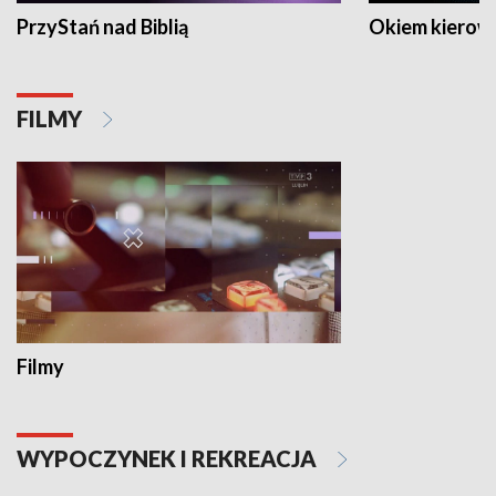
PrzyStań nad Biblią
Okiem kierow
FILMY
Filmy
WYPOCZYNEK I REKREACJA