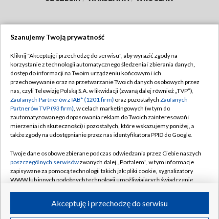
Szanujemy Twoją prywatność
Dołącz do nas:
Kliknij "Akceptuję i przechodzę do serwisu", aby wyrazić zgody na
korzystanie z technologii automatycznego śledzenia i zbierania danych,
TVP
dostęp do informacji na Twoim urządzeniu końcowym i ich
Abonament TVP
przechowywanie oraz na przetwarzanie Twoich danych osobowych przez
Regulamin TVP
nas, czyli Telewizję Polską S.A. w likwidacji (zwaną dalej również „TVP”),
Emisja w TVP
Polityka prywatności
Zaufanych Partnerów z IAB* (1201 firm)
oraz pozostałych
Zaufanych
Partnerów TVP (93 firm)
, w celach marketingowych (w tym do
Centrum informacji TVP
Moje zgody
zautomatyzowanego dopasowania reklam do Twoich zainteresowań i
mierzenia ich skuteczności) i pozostałych, które wskazujemy poniżej, a
Naziemna Telewizja Cyfrowa
Pomoc
także zgody na udostępnianie przez nas identyfikatora PPID do Google.
Sklep TVP
Biuro reklamy
Twoje dane osobowe zbierane podczas odwiedzania przez Ciebie naszych
Rada Programowa
Kontakt
poszczególnych serwisów
zwanych dalej „Portalem”, w tym informacje
zapisywane za pomocą technologii takich jak: pliki cookie, sygnalizatory
System NOS
WWW lub innych podobnych technologii umożliwiających świadczenie
dopasowanych i bezpiecznych usług, personalizację treści oraz reklam,
Informacje o nadawcy
Kanały
udostępnianie funkcji mediów społecznościowych oraz analizowanie
Akceptuję i przechodzę do serwisu
ruchu w Internecie.
Program dla prasy
©2026 Telewizja Polska S.A. w likwidacji