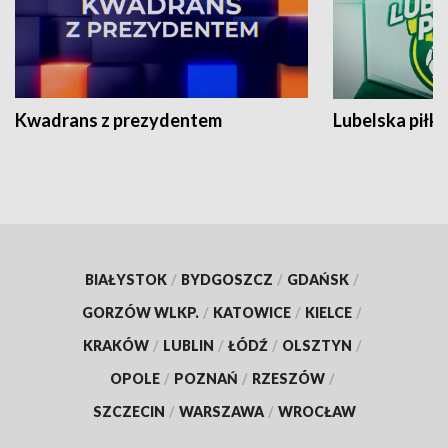
Kwadrans z prezydentem
Lubelska piłk
BIAŁYSTOK
/
BYDGOSZCZ
/
GDAŃSK
/
GORZÓW WLKP.
/
KATOWICE
/
KIELCE
/
KRAKÓW
/
LUBLIN
/
ŁÓDŹ
/
OLSZTYN
/
OPOLE
/
POZNAŃ
/
RZESZÓW
/
SZCZECIN
/
WARSZAWA
/
WROCŁAW