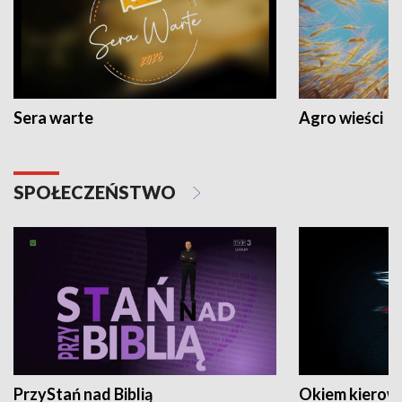
Sera warte
Agro wieści
SPOŁECZEŃSTWO
PrzyStań nad Biblią
Okiem kierow