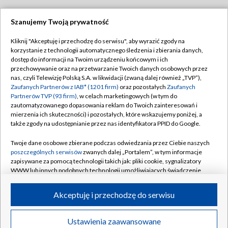
Szanujemy Twoją prywatność
Dołącz do nas:
Kliknij "Akceptuję i przechodzę do serwisu", aby wyrazić zgody na
korzystanie z technologii automatycznego śledzenia i zbierania danych,
TVP
dostęp do informacji na Twoim urządzeniu końcowym i ich
Abonament TVP
przechowywanie oraz na przetwarzanie Twoich danych osobowych przez
Regulamin TVP
nas, czyli Telewizję Polską S.A. w likwidacji (zwaną dalej również „TVP”),
Emisja w TVP
Polityka prywatności
Zaufanych Partnerów z IAB* (1201 firm)
oraz pozostałych
Zaufanych
Partnerów TVP (93 firm)
, w celach marketingowych (w tym do
Centrum informacji TVP
Moje zgody
zautomatyzowanego dopasowania reklam do Twoich zainteresowań i
mierzenia ich skuteczności) i pozostałych, które wskazujemy poniżej, a
Naziemna Telewizja Cyfrowa
Pomoc
także zgody na udostępnianie przez nas identyfikatora PPID do Google.
Sklep TVP
Biuro reklamy
Twoje dane osobowe zbierane podczas odwiedzania przez Ciebie naszych
Rada Programowa
Kontakt
poszczególnych serwisów
zwanych dalej „Portalem”, w tym informacje
zapisywane za pomocą technologii takich jak: pliki cookie, sygnalizatory
System NOS
WWW lub innych podobnych technologii umożliwiających świadczenie
dopasowanych i bezpiecznych usług, personalizację treści oraz reklam,
Informacje o nadawcy
Kanały
udostępnianie funkcji mediów społecznościowych oraz analizowanie
Akceptuję i przechodzę do serwisu
ruchu w Internecie.
Program dla prasy
©2026 Telewizja Polska S.A. w likwidacji
Biuro Reklamy
Twoje dane osobowe zbierane podczas odwiedzania przez Ciebie
Ustawienia zaawansowane
poszczególnych serwisów
na Portalu, takie jak adresy IP, identyfikatory