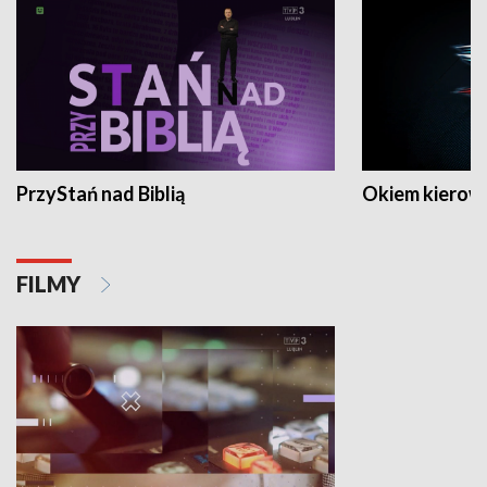
PrzyStań nad Biblią
Okiem kierow
FILMY