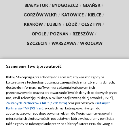
BIAŁYSTOK
/
BYDGOSZCZ
/
GDAŃSK
/
GORZÓW WLKP.
/
KATOWICE
/
KIELCE
/
KRAKÓW
/
LUBLIN
/
ŁÓDŹ
/
OLSZTYN
/
OPOLE
/
POZNAŃ
/
RZESZÓW
/
SZCZECIN
/
WARSZAWA
/
WROCŁAW
Szanujemy Twoją prywatność
Dołącz do nas:
Kliknij "Akceptuję i przechodzę do serwisu", aby wyrazić zgody na
korzystanie z technologii automatycznego śledzenia i zbierania danych,
TVP
dostęp do informacji na Twoim urządzeniu końcowym i ich
Abonament TVP
przechowywanie oraz na przetwarzanie Twoich danych osobowych przez
Regulamin TVP
nas, czyli Telewizję Polską S.A. w likwidacji (zwaną dalej również „TVP”),
Emisja w TVP
Polityka prywatności
Zaufanych Partnerów z IAB* (1201 firm)
oraz pozostałych
Zaufanych
Partnerów TVP (93 firm)
, w celach marketingowych (w tym do
Centrum informacji TVP
Moje zgody
zautomatyzowanego dopasowania reklam do Twoich zainteresowań i
mierzenia ich skuteczności) i pozostałych, które wskazujemy poniżej, a
Naziemna Telewizja Cyfrowa
Pomoc
także zgody na udostępnianie przez nas identyfikatora PPID do Google.