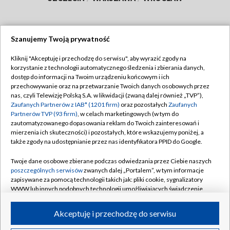
Szanujemy Twoją prywatność
Dołącz do nas:
Kliknij "Akceptuję i przechodzę do serwisu", aby wyrazić zgody na
korzystanie z technologii automatycznego śledzenia i zbierania danych,
TVP
dostęp do informacji na Twoim urządzeniu końcowym i ich
Abonament TVP
przechowywanie oraz na przetwarzanie Twoich danych osobowych przez
Regulamin TVP
nas, czyli Telewizję Polską S.A. w likwidacji (zwaną dalej również „TVP”),
Emisja w TVP
Polityka prywatności
Zaufanych Partnerów z IAB* (1201 firm)
oraz pozostałych
Zaufanych
Partnerów TVP (93 firm)
, w celach marketingowych (w tym do
Centrum informacji TVP
Moje zgody
zautomatyzowanego dopasowania reklam do Twoich zainteresowań i
mierzenia ich skuteczności) i pozostałych, które wskazujemy poniżej, a
Naziemna Telewizja Cyfrowa
Pomoc
także zgody na udostępnianie przez nas identyfikatora PPID do Google.
Sklep TVP
Biuro reklamy
Twoje dane osobowe zbierane podczas odwiedzania przez Ciebie naszych
Rada Programowa
Kontakt
poszczególnych serwisów
zwanych dalej „Portalem”, w tym informacje
zapisywane za pomocą technologii takich jak: pliki cookie, sygnalizatory
System NOS
WWW lub innych podobnych technologii umożliwiających świadczenie
dopasowanych i bezpiecznych usług, personalizację treści oraz reklam,
Informacje o nadawcy
Kanały
udostępnianie funkcji mediów społecznościowych oraz analizowanie
Akceptuję i przechodzę do serwisu
ruchu w Internecie.
Program dla prasy
©2026 Telewizja Polska S.A. w likwidacji