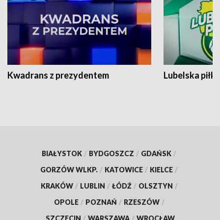
Kwadrans z prezydentem
Lubelska piłk
BIAŁYSTOK
/
BYDGOSZCZ
/
GDAŃSK
/
GORZÓW WLKP.
/
KATOWICE
/
KIELCE
/
KRAKÓW
/
LUBLIN
/
ŁÓDŹ
/
OLSZTYN
/
OPOLE
/
POZNAŃ
/
RZESZÓW
/
SZCZECIN
/
WARSZAWA
/
WROCŁAW