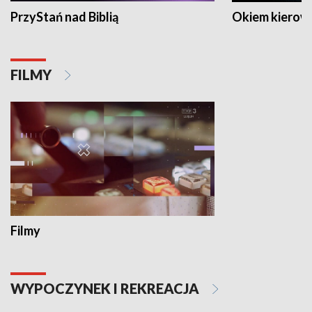
PrzyStań nad Biblią
Okiem kierow
FILMY
Filmy
WYPOCZYNEK I REKREACJA