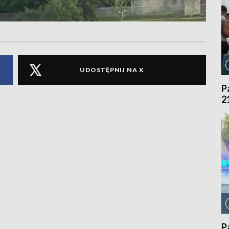
UDOSTĘPNIJ NA X
P
2
P