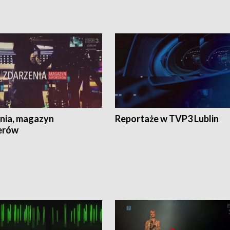
nia, magazyn
Reportaże w TVP3 Lublin
erów