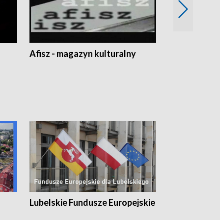
Afisz - magazyn kulturalny
Zobacz, co s
Lubelskie Fundusze Europejskie