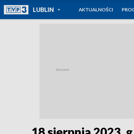
POWRÓT DO
LUBLIN
AKTUALNOŚCI
PRO
TVP REGIONY
18 sierpnia 2023, g