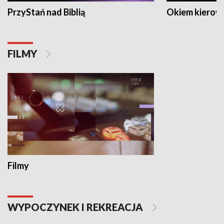
PrzyStań nad Biblią
Okiem kierow
FILMY
Filmy
WYPOCZYNEK I REKREACJA