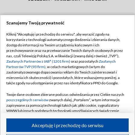
Szanujemy Twoją prywatność
Dołącz do nas:
Kliknij "Akceptuję i przechodzę do serwisu", aby wyrazić zgody na
korzystanie z technologii automatycznego śledzenia i zbierania danych,
TVP
dostęp do informacji na Twoim urządzeniu końcowym i ich
Abonament TVP
przechowywanie oraz na przetwarzanie Twoich danych osobowych przez
Regulamin TVP
nas, czyli Telewizję Polską S.A. w likwidacji (zwaną dalej również „TVP”),
Emisja w TVP
Polityka prywatności
Zaufanych Partnerów z IAB* (1201 firm)
oraz pozostałych
Zaufanych
Partnerów TVP (93 firm)
, w celach marketingowych (w tym do
Centrum informacji TVP
Moje zgody
zautomatyzowanego dopasowania reklam do Twoich zainteresowań i
mierzenia ich skuteczności) i pozostałych, które wskazujemy poniżej, a
Naziemna Telewizja Cyfrowa
Pomoc
także zgody na udostępnianie przez nas identyfikatora PPID do Google.
Sklep TVP
Biuro reklamy
Twoje dane osobowe zbierane podczas odwiedzania przez Ciebie naszych
Rada Programowa
Kontakt
poszczególnych serwisów
zwanych dalej „Portalem”, w tym informacje
zapisywane za pomocą technologii takich jak: pliki cookie, sygnalizatory
System NOS
WWW lub innych podobnych technologii umożliwiających świadczenie
dopasowanych i bezpiecznych usług, personalizację treści oraz reklam,
Informacje o nadawcy
Kanały
udostępnianie funkcji mediów społecznościowych oraz analizowanie
Akceptuję i przechodzę do serwisu
ruchu w Internecie.
Program dla prasy
©2026 Telewizja Polska S.A. w likwidacji