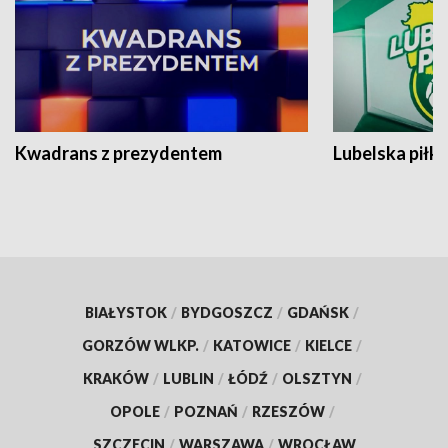
Kwadrans z prezydentem
Lubelska piłk
BIAŁYSTOK
/
BYDGOSZCZ
/
GDAŃSK
/
GORZÓW WLKP.
/
KATOWICE
/
KIELCE
/
KRAKÓW
/
LUBLIN
/
ŁÓDŹ
/
OLSZTYN
/
OPOLE
/
POZNAŃ
/
RZESZÓW
/
SZCZECIN
/
WARSZAWA
/
WROCŁAW