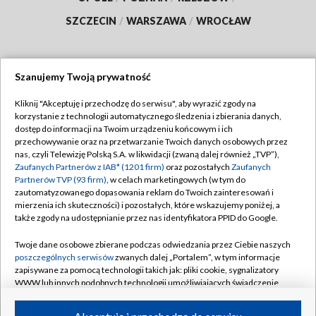
SZCZECIN
/
WARSZAWA
/
WROCŁAW
Szanujemy Twoją prywatność
Dołącz do nas:
Kliknij "Akceptuję i przechodzę do serwisu", aby wyrazić zgody na
korzystanie z technologii automatycznego śledzenia i zbierania danych,
TVP
dostęp do informacji na Twoim urządzeniu końcowym i ich
Abonament TVP
przechowywanie oraz na przetwarzanie Twoich danych osobowych przez
Regulamin TVP
nas, czyli Telewizję Polską S.A. w likwidacji (zwaną dalej również „TVP”),
Emisja w TVP
Polityka prywatności
Zaufanych Partnerów z IAB* (1201 firm)
oraz pozostałych
Zaufanych
Partnerów TVP (93 firm)
, w celach marketingowych (w tym do
Centrum informacji TVP
Moje zgody
zautomatyzowanego dopasowania reklam do Twoich zainteresowań i
mierzenia ich skuteczności) i pozostałych, które wskazujemy poniżej, a
Naziemna Telewizja Cyfrowa
Pomoc
także zgody na udostępnianie przez nas identyfikatora PPID do Google.
Sklep TVP
Biuro reklamy
Twoje dane osobowe zbierane podczas odwiedzania przez Ciebie naszych
Rada Programowa
Kontakt
poszczególnych serwisów
zwanych dalej „Portalem”, w tym informacje
zapisywane za pomocą technologii takich jak: pliki cookie, sygnalizatory
System NOS
WWW lub innych podobnych technologii umożliwiających świadczenie
dopasowanych i bezpiecznych usług, personalizację treści oraz reklam,
Informacje o nadawcy
Kanały
udostępnianie funkcji mediów społecznościowych oraz analizowanie