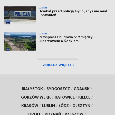
LUBLIN
Uciekał przed policją. Był pijany i nie miał
uprawnień
LUBLIN
Przyspiesza budowa S19 między
Lubartowem a Kockiem
ZOBACZ WIĘCEJ
BIAŁYSTOK
/
BYDGOSZCZ
/
GDAŃSK
/
GORZÓW WLKP.
/
KATOWICE
/
KIELCE
/
KRAKÓW
/
LUBLIN
/
ŁÓDŹ
/
OLSZTYN
/
OPOLE
/
POZNAŃ
/
RZESZÓW
/