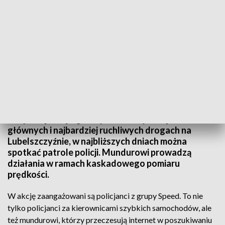
Kierowco, noga z gazu. Ruszyła akcja "Prędkość"
Rozpoczęła się ogólnopolska akcja "Prędkość". Na
głównych i najbardziej ruchliwych drogach na
Lubelszczyźnie, w najbliższych dniach można
spotkać patrole policji. Mundurowi prowadzą
działania w ramach kaskadowego pomiaru
prędkości.
W akcję zaangażowani są policjanci z grupy Speed. To nie
tylko policjanci za kierownicami szybkich samochodów, ale
też mundurowi, którzy przeczesują internet w poszukiwaniu