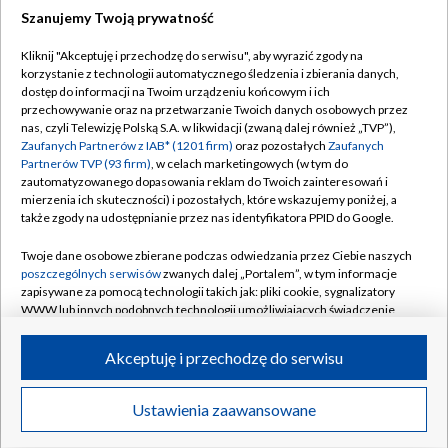
Szanujemy Twoją prywatność
Dołącz do nas:
Kliknij "Akceptuję i przechodzę do serwisu", aby wyrazić zgody na
korzystanie z technologii automatycznego śledzenia i zbierania danych,
TVP
dostęp do informacji na Twoim urządzeniu końcowym i ich
Abonament TVP
przechowywanie oraz na przetwarzanie Twoich danych osobowych przez
Regulamin TVP
nas, czyli Telewizję Polską S.A. w likwidacji (zwaną dalej również „TVP”),
Emisja w TVP
Polityka prywatności
Zaufanych Partnerów z IAB* (1201 firm)
oraz pozostałych
Zaufanych
Partnerów TVP (93 firm)
, w celach marketingowych (w tym do
Centrum informacji TVP
Moje zgody
zautomatyzowanego dopasowania reklam do Twoich zainteresowań i
mierzenia ich skuteczności) i pozostałych, które wskazujemy poniżej, a
Naziemna Telewizja Cyfrowa
Pomoc
także zgody na udostępnianie przez nas identyfikatora PPID do Google.
Sklep TVP
Biuro reklamy
Twoje dane osobowe zbierane podczas odwiedzania przez Ciebie naszych
Rada Programowa
Kontakt
poszczególnych serwisów
zwanych dalej „Portalem”, w tym informacje
zapisywane za pomocą technologii takich jak: pliki cookie, sygnalizatory
System NOS
WWW lub innych podobnych technologii umożliwiających świadczenie
dopasowanych i bezpiecznych usług, personalizację treści oraz reklam,
Informacje o nadawcy
Kanały
udostępnianie funkcji mediów społecznościowych oraz analizowanie
Akceptuję i przechodzę do serwisu
ruchu w Internecie.
Program dla prasy
©2026 Telewizja Polska S.A. w likwidacji
Biuro Reklamy
Twoje dane osobowe zbierane podczas odwiedzania przez Ciebie
Ustawienia zaawansowane
poszczególnych serwisów
na Portalu, takie jak adresy IP, identyfikatory
Ogłoszenie przetargowe
Twoich urządzeń końcowych i identyfikatory plików cookie, informacje o