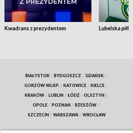
Kwadrans z prezydentem
Lubelska piłk
BIAŁYSTOK
/
BYDGOSZCZ
/
GDAŃSK
/
GORZÓW WLKP.
/
KATOWICE
/
KIELCE
/
KRAKÓW
/
LUBLIN
/
ŁÓDŹ
/
OLSZTYN
/
OPOLE
/
POZNAŃ
/
RZESZÓW
/
SZCZECIN
/
WARSZAWA
/
WROCŁAW