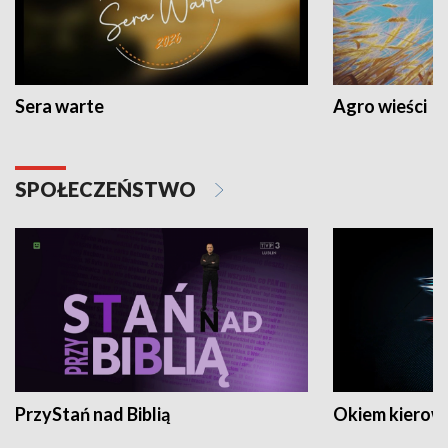
Sera warte
Agro wieści
SPOŁECZEŃSTWO
PrzyStań nad Biblią
Okiem kierow