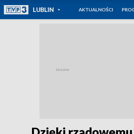
POWRÓT DO
LUBLIN
AKTUALNOŚCI
PRO
TVP REGIONY
Dzięki rządowemu 