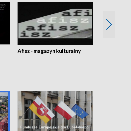
Afisz - magazyn kulturalny
Zobacz, co s