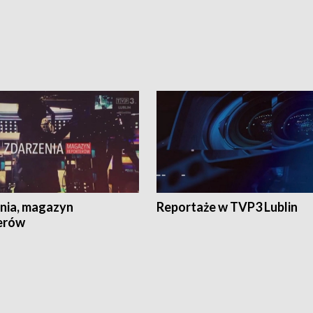
nia, magazyn
Reportaże w TVP3 Lublin
erów