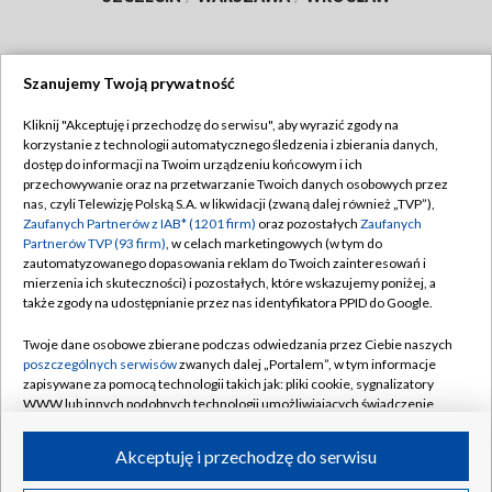
Szanujemy Twoją prywatność
Dołącz do nas:
Kliknij "Akceptuję i przechodzę do serwisu", aby wyrazić zgody na
korzystanie z technologii automatycznego śledzenia i zbierania danych,
TVP
dostęp do informacji na Twoim urządzeniu końcowym i ich
Abonament TVP
przechowywanie oraz na przetwarzanie Twoich danych osobowych przez
Regulamin TVP
nas, czyli Telewizję Polską S.A. w likwidacji (zwaną dalej również „TVP”),
Emisja w TVP
Polityka prywatności
Zaufanych Partnerów z IAB* (1201 firm)
oraz pozostałych
Zaufanych
Partnerów TVP (93 firm)
, w celach marketingowych (w tym do
Centrum informacji TVP
Moje zgody
zautomatyzowanego dopasowania reklam do Twoich zainteresowań i
mierzenia ich skuteczności) i pozostałych, które wskazujemy poniżej, a
Naziemna Telewizja Cyfrowa
Pomoc
także zgody na udostępnianie przez nas identyfikatora PPID do Google.
Sklep TVP
Biuro reklamy
Twoje dane osobowe zbierane podczas odwiedzania przez Ciebie naszych
Rada Programowa
Kontakt
poszczególnych serwisów
zwanych dalej „Portalem”, w tym informacje
zapisywane za pomocą technologii takich jak: pliki cookie, sygnalizatory
System NOS
WWW lub innych podobnych technologii umożliwiających świadczenie
dopasowanych i bezpiecznych usług, personalizację treści oraz reklam,
Informacje o nadawcy
Kanały
udostępnianie funkcji mediów społecznościowych oraz analizowanie
Akceptuję i przechodzę do serwisu
ruchu w Internecie.
Program dla prasy
©2026 Telewizja Polska S.A. w likwidacji