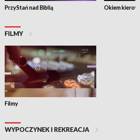
PrzyStań nad Biblią
Okiem kierow
FILMY
Filmy
WYPOCZYNEK I REKREACJA