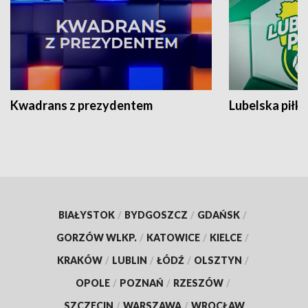
Kwadrans z prezydentem
Lubelska piłk
BIAŁYSTOK
/
BYDGOSZCZ
/
GDAŃSK
/
GORZÓW WLKP.
/
KATOWICE
/
KIELCE
/
KRAKÓW
/
LUBLIN
/
ŁÓDŹ
/
OLSZTYN
/
OPOLE
/
POZNAŃ
/
RZESZÓW
/
SZCZECIN
/
WARSZAWA
/
WROCŁAW