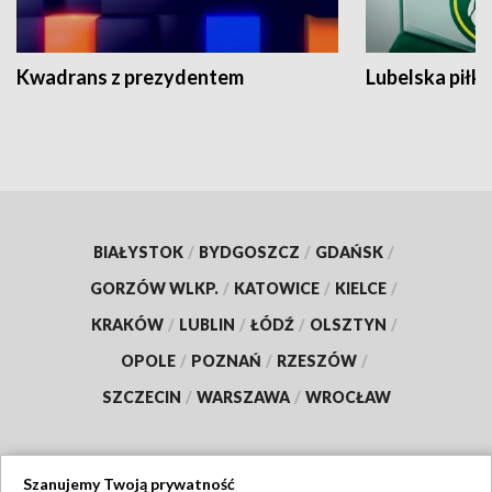
Kwadrans z prezydentem
Lubelska piłk
BIAŁYSTOK
/
BYDGOSZCZ
/
GDAŃSK
/
GORZÓW WLKP.
/
KATOWICE
/
KIELCE
/
KRAKÓW
/
LUBLIN
/
ŁÓDŹ
/
OLSZTYN
/
OPOLE
/
POZNAŃ
/
RZESZÓW
/
SZCZECIN
/
WARSZAWA
/
WROCŁAW
Szanujemy Twoją prywatność