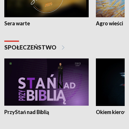
Sera warte
Agro wieści
SPOŁECZEŃSTWO
PrzyStań nad Biblią
Okiem kierow