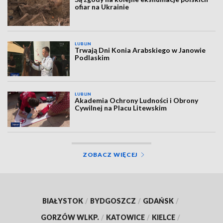
ofiar na Ukrainie
LUBLIN
Trwają Dni Konia Arabskiego w Janowie
Podlaskim
LUBLIN
Akademia Ochrony Ludności i Obrony
Cywilnej na Placu Litewskim
ZOBACZ WIĘCEJ
BIAŁYSTOK
/
BYDGOSZCZ
/
GDAŃSK
/
GORZÓW WLKP.
/
KATOWICE
/
KIELCE
/