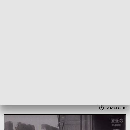
POWRÓT DO
LUBLIN
TVP REGIONY
Minister edukacji i nauki o Powstaniu
Warszawskim
2023-08-01