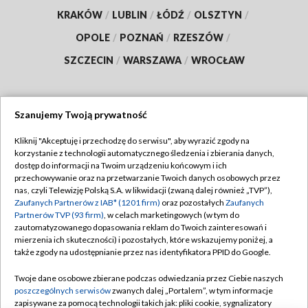
KRAKÓW
/
LUBLIN
/
ŁÓDŹ
/
OLSZTYN
/
OPOLE
/
POZNAŃ
/
RZESZÓW
/
SZCZECIN
/
WARSZAWA
/
WROCŁAW
Szanujemy Twoją prywatność
Dołącz do nas:
Kliknij "Akceptuję i przechodzę do serwisu", aby wyrazić zgody na
korzystanie z technologii automatycznego śledzenia i zbierania danych,
TVP
dostęp do informacji na Twoim urządzeniu końcowym i ich
Abonament TVP
przechowywanie oraz na przetwarzanie Twoich danych osobowych przez
Regulamin TVP
nas, czyli Telewizję Polską S.A. w likwidacji (zwaną dalej również „TVP”),
Emisja w TVP
Polityka prywatności
Zaufanych Partnerów z IAB* (1201 firm)
oraz pozostałych
Zaufanych
Partnerów TVP (93 firm)
, w celach marketingowych (w tym do
Centrum informacji TVP
Moje zgody
zautomatyzowanego dopasowania reklam do Twoich zainteresowań i
mierzenia ich skuteczności) i pozostałych, które wskazujemy poniżej, a
Naziemna Telewizja Cyfrowa
Pomoc
także zgody na udostępnianie przez nas identyfikatora PPID do Google.
Sklep TVP
Biuro reklamy
Twoje dane osobowe zbierane podczas odwiedzania przez Ciebie naszych
Rada Programowa
Kontakt
poszczególnych serwisów
zwanych dalej „Portalem”, w tym informacje
zapisywane za pomocą technologii takich jak: pliki cookie, sygnalizatory