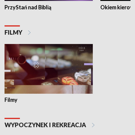
PrzyStań nad Biblią
Okiem kierow
FILMY
Filmy
WYPOCZYNEK I REKREACJA