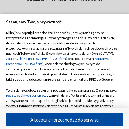
Szanujemy Twoją prywatność
Dołącz do nas:
Kliknij "Akceptuję i przechodzę do serwisu", aby wyrazić zgody na
korzystanie z technologii automatycznego śledzenia i zbierania danych,
TVP
dostęp do informacji na Twoim urządzeniu końcowym i ich
Abonament TVP
przechowywanie oraz na przetwarzanie Twoich danych osobowych przez
Regulamin TVP
nas, czyli Telewizję Polską S.A. w likwidacji (zwaną dalej również „TVP”),
Emisja w TVP
Polityka prywatności
Zaufanych Partnerów z IAB* (1201 firm)
oraz pozostałych
Zaufanych
Partnerów TVP (93 firm)
, w celach marketingowych (w tym do
Centrum informacji TVP
Moje zgody
zautomatyzowanego dopasowania reklam do Twoich zainteresowań i
mierzenia ich skuteczności) i pozostałych, które wskazujemy poniżej, a
Naziemna Telewizja Cyfrowa
Pomoc
także zgody na udostępnianie przez nas identyfikatora PPID do Google.
Sklep TVP
Biuro reklamy
Twoje dane osobowe zbierane podczas odwiedzania przez Ciebie naszych
Rada Programowa
Kontakt
poszczególnych serwisów
zwanych dalej „Portalem”, w tym informacje
zapisywane za pomocą technologii takich jak: pliki cookie, sygnalizatory
System NOS
WWW lub innych podobnych technologii umożliwiających świadczenie
dopasowanych i bezpiecznych usług, personalizację treści oraz reklam,
Informacje o nadawcy
Kanały
udostępnianie funkcji mediów społecznościowych oraz analizowanie
Akceptuję i przechodzę do serwisu
ruchu w Internecie.
Program dla prasy
©2026 Telewizja Polska S.A. w likwidacji