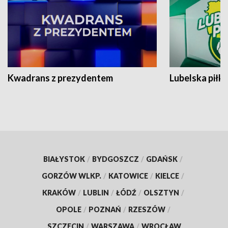
Kwadrans z prezydentem
Lubelska piłk
BIAŁYSTOK
/
BYDGOSZCZ
/
GDAŃSK
/
GORZÓW WLKP.
/
KATOWICE
/
KIELCE
/
KRAKÓW
/
LUBLIN
/
ŁÓDŹ
/
OLSZTYN
/
OPOLE
/
POZNAŃ
/
RZESZÓW
/
SZCZECIN
/
WARSZAWA
/
WROCŁAW