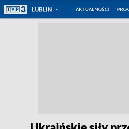
POWRÓT DO
LUBLIN
AKTUALNOŚCI
PRO
TVP REGIONY
Ukraińskie siły pr