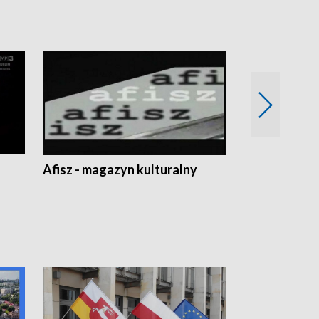
Afisz - magazyn kulturalny
Zobacz, co s