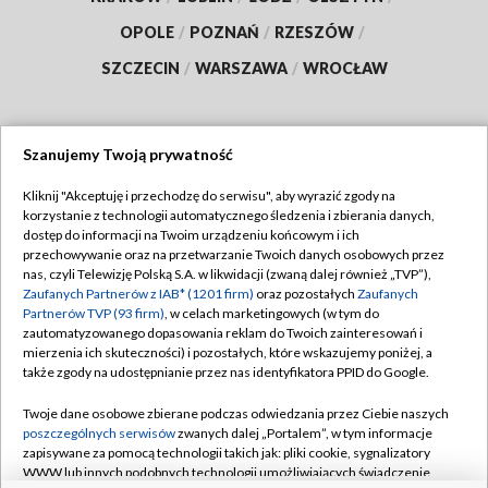
OPOLE
/
POZNAŃ
/
RZESZÓW
/
SZCZECIN
/
WARSZAWA
/
WROCŁAW
Szanujemy Twoją prywatność
Dołącz do nas:
Kliknij "Akceptuję i przechodzę do serwisu", aby wyrazić zgody na
korzystanie z technologii automatycznego śledzenia i zbierania danych,
TVP
dostęp do informacji na Twoim urządzeniu końcowym i ich
Abonament TVP
przechowywanie oraz na przetwarzanie Twoich danych osobowych przez
Regulamin TVP
nas, czyli Telewizję Polską S.A. w likwidacji (zwaną dalej również „TVP”),
Emisja w TVP
Polityka prywatności
Zaufanych Partnerów z IAB* (1201 firm)
oraz pozostałych
Zaufanych
Partnerów TVP (93 firm)
, w celach marketingowych (w tym do
Centrum informacji TVP
Moje zgody
zautomatyzowanego dopasowania reklam do Twoich zainteresowań i
mierzenia ich skuteczności) i pozostałych, które wskazujemy poniżej, a
Naziemna Telewizja Cyfrowa
Pomoc
także zgody na udostępnianie przez nas identyfikatora PPID do Google.
Sklep TVP
Biuro reklamy
Twoje dane osobowe zbierane podczas odwiedzania przez Ciebie naszych
Rada Programowa
Kontakt
poszczególnych serwisów
zwanych dalej „Portalem”, w tym informacje
zapisywane za pomocą technologii takich jak: pliki cookie, sygnalizatory
System NOS
WWW lub innych podobnych technologii umożliwiających świadczenie