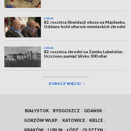
LUBLIN
82. rocznica likwidacji obozu na Majdanku.
Oddano hołd ofiarom niemieckich zbrodni
LUBLIN
82. rocznica zbrodni na Zamku Lubelskim.
Uczczono pamięć blisko 300 ofiar
ZOBACZ WIĘCEJ
BIAŁYSTOK
/
BYDGOSZCZ
/
GDAŃSK
/
GORZÓW WLKP.
/
KATOWICE
/
KIELCE
/
KRAKÓW
/
LUBLIN
/
ŁÓDŹ
/
OLSZTYN
/