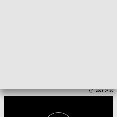
POWRÓT DO
LUBLIN
TVP REGIONY
Lubelski Lipiec 1980. Obchody w Lublinie
2023-07-20