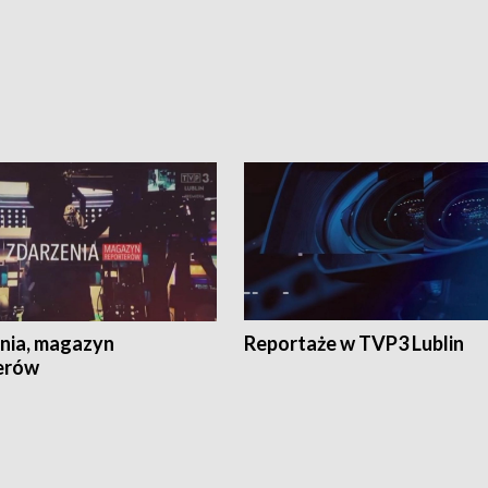
nia, magazyn
Reportaże w TVP3 Lublin
erów