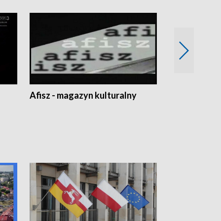
Afisz - magazyn kulturalny
Zobacz, co s