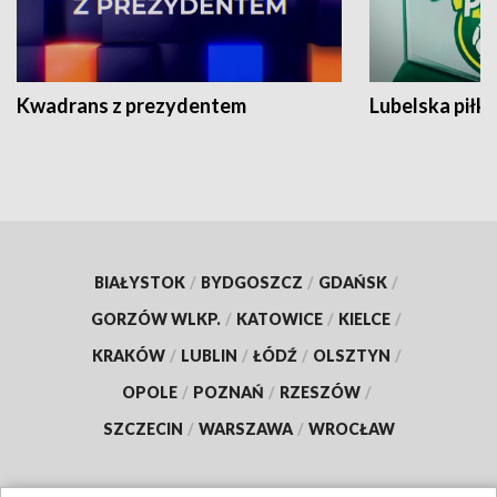
Kwadrans z prezydentem
Lubelska piłk
BIAŁYSTOK
/
BYDGOSZCZ
/
GDAŃSK
/
GORZÓW WLKP.
/
KATOWICE
/
KIELCE
/
KRAKÓW
/
LUBLIN
/
ŁÓDŹ
/
OLSZTYN
/
OPOLE
/
POZNAŃ
/
RZESZÓW
/
SZCZECIN
/
WARSZAWA
/
WROCŁAW