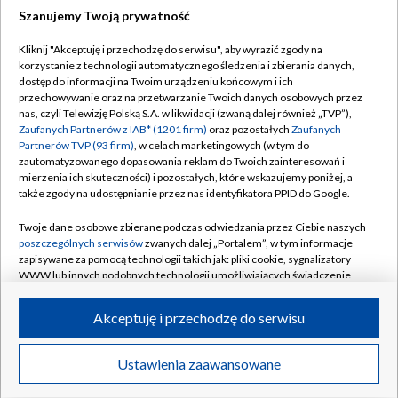
Szanujemy Twoją prywatność
Dołącz do nas:
Kliknij "Akceptuję i przechodzę do serwisu", aby wyrazić zgody na
korzystanie z technologii automatycznego śledzenia i zbierania danych,
TVP
dostęp do informacji na Twoim urządzeniu końcowym i ich
Abonament TVP
przechowywanie oraz na przetwarzanie Twoich danych osobowych przez
Regulamin TVP
nas, czyli Telewizję Polską S.A. w likwidacji (zwaną dalej również „TVP”),
Emisja w TVP
Polityka prywatności
Zaufanych Partnerów z IAB* (1201 firm)
oraz pozostałych
Zaufanych
Partnerów TVP (93 firm)
, w celach marketingowych (w tym do
Centrum informacji TVP
Moje zgody
zautomatyzowanego dopasowania reklam do Twoich zainteresowań i
mierzenia ich skuteczności) i pozostałych, które wskazujemy poniżej, a
Naziemna Telewizja Cyfrowa
Pomoc
także zgody na udostępnianie przez nas identyfikatora PPID do Google.
Sklep TVP
Biuro reklamy
Twoje dane osobowe zbierane podczas odwiedzania przez Ciebie naszych
Rada Programowa
Kontakt
poszczególnych serwisów
zwanych dalej „Portalem”, w tym informacje
zapisywane za pomocą technologii takich jak: pliki cookie, sygnalizatory
System NOS
WWW lub innych podobnych technologii umożliwiających świadczenie
dopasowanych i bezpiecznych usług, personalizację treści oraz reklam,
Informacje o nadawcy
Kanały
udostępnianie funkcji mediów społecznościowych oraz analizowanie
Akceptuję i przechodzę do serwisu
ruchu w Internecie.
Program dla prasy
©2026 Telewizja Polska S.A. w likwidacji
Biuro Reklamy
Twoje dane osobowe zbierane podczas odwiedzania przez Ciebie
Ustawienia zaawansowane
poszczególnych serwisów
na Portalu, takie jak adresy IP, identyfikatory
Ogłoszenie przetargowe
Twoich urządzeń końcowych i identyfikatory plików cookie, informacje o