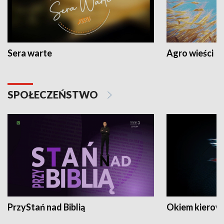
Sera warte
Agro wieści
SPOŁECZEŃSTWO
PrzyStań nad Biblią
Okiem kierow