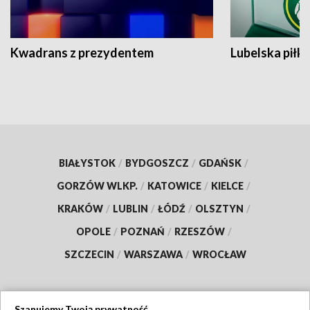
Kwadrans z prezydentem
Lubelska piłk
BIAŁYSTOK
/
BYDGOSZCZ
/
GDAŃSK
/
GORZÓW WLKP.
/
KATOWICE
/
KIELCE
/
KRAKÓW
/
LUBLIN
/
ŁÓDŹ
/
OLSZTYN
/
OPOLE
/
POZNAŃ
/
RZESZÓW
/
SZCZECIN
/
WARSZAWA
/
WROCŁAW
Szanujemy Twoją prywatność