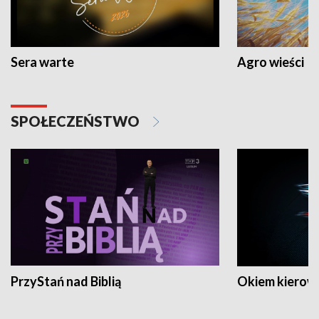
Sera warte
Agro wieści
SPOŁECZEŃSTWO
PrzyStań nad Biblią
Okiem kierow