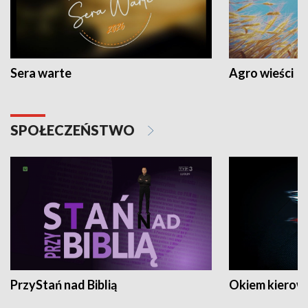
Sera warte
Agro wieści
SPOŁECZEŃSTWO
PrzyStań nad Biblią
Okiem kierow