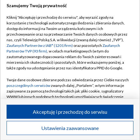
Szanujemy Twoją prywatność
Dołącz do nas:
Kliknij "Akceptuję i przechodzę do serwisu", aby wyrazić zgody na
korzystanie z technologii automatycznego śledzenia i zbierania danych,
TVP
dostęp do informacji na Twoim urządzeniu końcowym i ich
Abonament TVP
przechowywanie oraz na przetwarzanie Twoich danych osobowych przez
Regulamin TVP
nas, czyli Telewizję Polską S.A. w likwidacji (zwaną dalej również „TVP”),
Emisja w TVP
Polityka prywatności
Zaufanych Partnerów z IAB* (1201 firm)
oraz pozostałych
Zaufanych
Partnerów TVP (93 firm)
, w celach marketingowych (w tym do
Centrum informacji TVP
Moje zgody
zautomatyzowanego dopasowania reklam do Twoich zainteresowań i
mierzenia ich skuteczności) i pozostałych, które wskazujemy poniżej, a
Naziemna Telewizja Cyfrowa
Pomoc
także zgody na udostępnianie przez nas identyfikatora PPID do Google.
Sklep TVP
Biuro reklamy
Twoje dane osobowe zbierane podczas odwiedzania przez Ciebie naszych
Rada Programowa
Kontakt
poszczególnych serwisów
zwanych dalej „Portalem”, w tym informacje
zapisywane za pomocą technologii takich jak: pliki cookie, sygnalizatory
System NOS
WWW lub innych podobnych technologii umożliwiających świadczenie
dopasowanych i bezpiecznych usług, personalizację treści oraz reklam,
Informacje o nadawcy
Kanały
udostępnianie funkcji mediów społecznościowych oraz analizowanie
Akceptuję i przechodzę do serwisu
ruchu w Internecie.
Program dla prasy
©2026 Telewizja Polska S.A. w likwidacji
Biuro Reklamy
Twoje dane osobowe zbierane podczas odwiedzania przez Ciebie
Ustawienia zaawansowane
poszczególnych serwisów
na Portalu, takie jak adresy IP, identyfikatory
Ogłoszenie przetargowe
Twoich urządzeń końcowych i identyfikatory plików cookie, informacje o