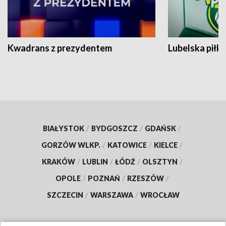
Kwadrans z prezydentem
Lubelska piłk
BIAŁYSTOK
/
BYDGOSZCZ
/
GDAŃSK
/
GORZÓW WLKP.
/
KATOWICE
/
KIELCE
/
KRAKÓW
/
LUBLIN
/
ŁÓDŹ
/
OLSZTYN
/
OPOLE
/
POZNAŃ
/
RZESZÓW
/
SZCZECIN
/
WARSZAWA
/
WROCŁAW