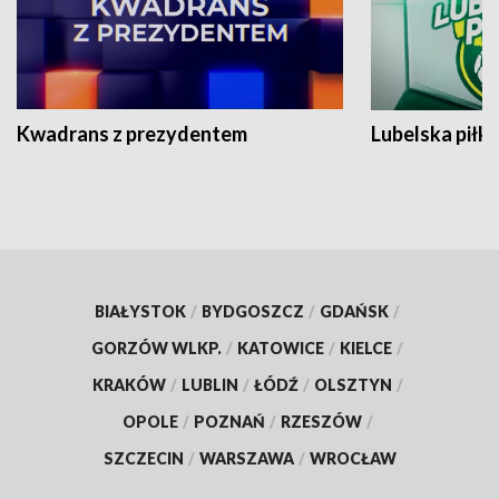
Kwadrans z prezydentem
Lubelska piłk
BIAŁYSTOK
/
BYDGOSZCZ
/
GDAŃSK
/
GORZÓW WLKP.
/
KATOWICE
/
KIELCE
/
KRAKÓW
/
LUBLIN
/
ŁÓDŹ
/
OLSZTYN
/
OPOLE
/
POZNAŃ
/
RZESZÓW
/
SZCZECIN
/
WARSZAWA
/
WROCŁAW