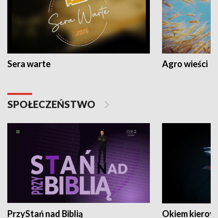
Sera warte
Agro wieści
SPOŁECZEŃSTWO
PrzyStań nad Biblią
Okiem kierow