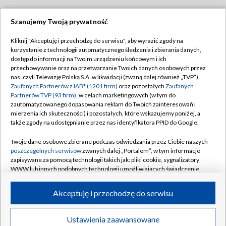
Szanujemy Twoją prywatność
Dołącz do nas:
Kliknij "Akceptuję i przechodzę do serwisu", aby wyrazić zgody na
korzystanie z technologii automatycznego śledzenia i zbierania danych,
TVP
dostęp do informacji na Twoim urządzeniu końcowym i ich
Abonament TVP
przechowywanie oraz na przetwarzanie Twoich danych osobowych przez
Regulamin TVP
nas, czyli Telewizję Polską S.A. w likwidacji (zwaną dalej również „TVP”),
Emisja w TVP
Polityka prywatności
Zaufanych Partnerów z IAB* (1201 firm)
oraz pozostałych
Zaufanych
Partnerów TVP (93 firm)
, w celach marketingowych (w tym do
Centrum informacji TVP
Moje zgody
zautomatyzowanego dopasowania reklam do Twoich zainteresowań i
mierzenia ich skuteczności) i pozostałych, które wskazujemy poniżej, a
Naziemna Telewizja Cyfrowa
Pomoc
także zgody na udostępnianie przez nas identyfikatora PPID do Google.
Sklep TVP
Biuro reklamy
Twoje dane osobowe zbierane podczas odwiedzania przez Ciebie naszych
Rada Programowa
Kontakt
poszczególnych serwisów
zwanych dalej „Portalem”, w tym informacje
zapisywane za pomocą technologii takich jak: pliki cookie, sygnalizatory
System NOS
WWW lub innych podobnych technologii umożliwiających świadczenie
dopasowanych i bezpiecznych usług, personalizację treści oraz reklam,
Informacje o nadawcy
Kanały
udostępnianie funkcji mediów społecznościowych oraz analizowanie
Akceptuję i przechodzę do serwisu
ruchu w Internecie.
Program dla prasy
©2026 Telewizja Polska S.A. w likwidacji
Biuro Reklamy
Twoje dane osobowe zbierane podczas odwiedzania przez Ciebie
Ustawienia zaawansowane
poszczególnych serwisów
na Portalu, takie jak adresy IP, identyfikatory