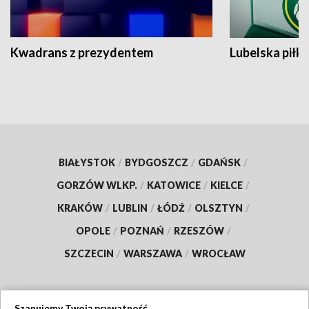
Kwadrans z prezydentem
Lubelska piłk
BIAŁYSTOK
/
BYDGOSZCZ
/
GDAŃSK
/
GORZÓW WLKP.
/
KATOWICE
/
KIELCE
/
KRAKÓW
/
LUBLIN
/
ŁÓDŹ
/
OLSZTYN
/
OPOLE
/
POZNAŃ
/
RZESZÓW
/
SZCZECIN
/
WARSZAWA
/
WROCŁAW
Szanujemy Twoją prywatność