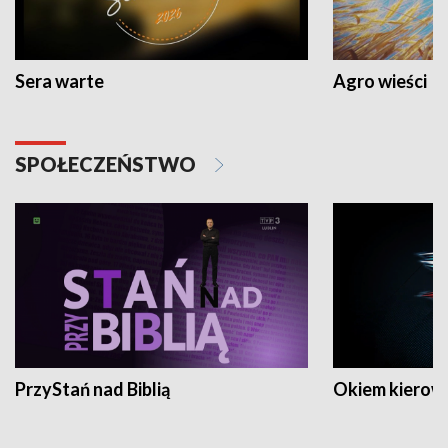
Sera warte
Agro wieści
SPOŁECZEŃSTWO
PrzyStań nad Biblią
Okiem kierow