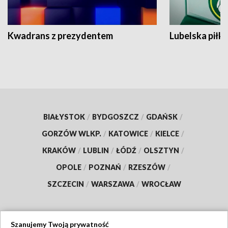
Kwadrans z prezydentem
Lubelska piłk
BIAŁYSTOK
/
BYDGOSZCZ
/
GDAŃSK
/
GORZÓW WLKP.
/
KATOWICE
/
KIELCE
/
KRAKÓW
/
LUBLIN
/
ŁÓDŹ
/
OLSZTYN
/
OPOLE
/
POZNAŃ
/
RZESZÓW
/
SZCZECIN
/
WARSZAWA
/
WROCŁAW
Szanujemy Twoją prywatność