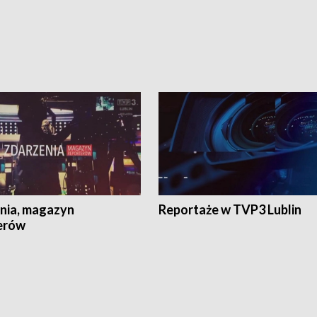
nia, magazyn
Reportaże w TVP3 Lublin
erów