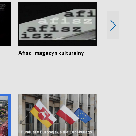
Afisz - magazyn kulturalny
Zobacz, co s