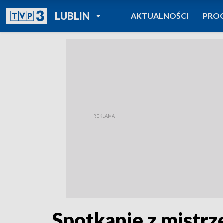
POWRÓT DO
LUBLIN
AKTUALNOŚCI
PRO
TVP REGIONY
Spotkanie z mistr