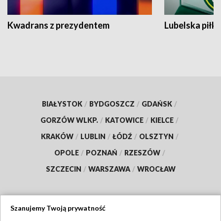
Kwadrans z prezydentem
Lubelska piłk
BIAŁYSTOK
/
BYDGOSZCZ
/
GDAŃSK
/
GORZÓW WLKP.
/
KATOWICE
/
KIELCE
/
KRAKÓW
/
LUBLIN
/
ŁÓDŹ
/
OLSZTYN
/
OPOLE
/
POZNAŃ
/
RZESZÓW
/
SZCZECIN
/
WARSZAWA
/
WROCŁAW
Szanujemy Twoją prywatność
Dołącz do nas: