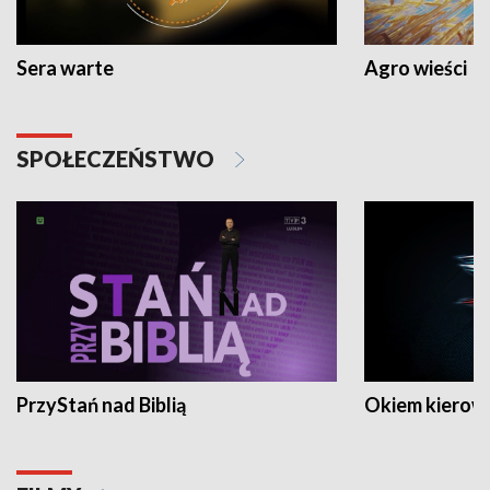
Sera warte
Agro wieści
SPOŁECZEŃSTWO
PrzyStań nad Biblią
Okiem kierow