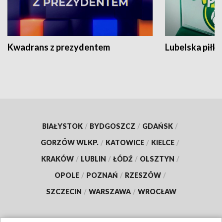
Kwadrans z prezydentem
Lubelska piłk
BIAŁYSTOK
/
BYDGOSZCZ
/
GDAŃSK
/
GORZÓW WLKP.
/
KATOWICE
/
KIELCE
/
KRAKÓW
/
LUBLIN
/
ŁÓDŹ
/
OLSZTYN
/
OPOLE
/
POZNAŃ
/
RZESZÓW
/
SZCZECIN
/
WARSZAWA
/
WROCŁAW