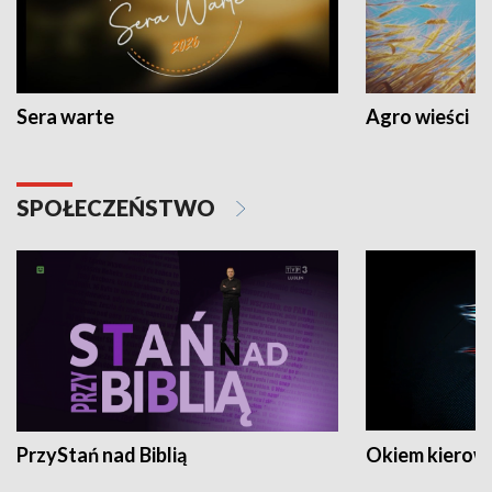
Sera warte
Agro wieści
SPOŁECZEŃSTWO
PrzyStań nad Biblią
Okiem kierow