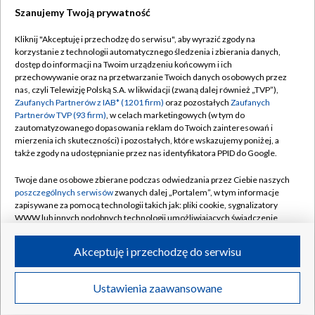
Szanujemy Twoją prywatność
Dołącz do nas:
Kliknij "Akceptuję i przechodzę do serwisu", aby wyrazić zgody na
korzystanie z technologii automatycznego śledzenia i zbierania danych,
TVP
dostęp do informacji na Twoim urządzeniu końcowym i ich
Abonament TVP
przechowywanie oraz na przetwarzanie Twoich danych osobowych przez
Regulamin TVP
nas, czyli Telewizję Polską S.A. w likwidacji (zwaną dalej również „TVP”),
Emisja w TVP
Polityka prywatności
Zaufanych Partnerów z IAB* (1201 firm)
oraz pozostałych
Zaufanych
Partnerów TVP (93 firm)
, w celach marketingowych (w tym do
Centrum informacji TVP
Moje zgody
zautomatyzowanego dopasowania reklam do Twoich zainteresowań i
mierzenia ich skuteczności) i pozostałych, które wskazujemy poniżej, a
Naziemna Telewizja Cyfrowa
Pomoc
także zgody na udostępnianie przez nas identyfikatora PPID do Google.
Sklep TVP
Biuro reklamy
Twoje dane osobowe zbierane podczas odwiedzania przez Ciebie naszych
Rada Programowa
Kontakt
poszczególnych serwisów
zwanych dalej „Portalem”, w tym informacje
zapisywane za pomocą technologii takich jak: pliki cookie, sygnalizatory
System NOS
WWW lub innych podobnych technologii umożliwiających świadczenie
dopasowanych i bezpiecznych usług, personalizację treści oraz reklam,
Informacje o nadawcy
Kanały
udostępnianie funkcji mediów społecznościowych oraz analizowanie
Akceptuję i przechodzę do serwisu
ruchu w Internecie.
Program dla prasy
©2026 Telewizja Polska S.A. w likwidacji
Biuro Reklamy
Twoje dane osobowe zbierane podczas odwiedzania przez Ciebie
Ustawienia zaawansowane
poszczególnych serwisów
na Portalu, takie jak adresy IP, identyfikatory
Ogłoszenie przetargowe
Twoich urządzeń końcowych i identyfikatory plików cookie, informacje o