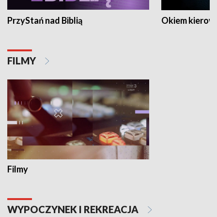
PrzyStań nad Biblią
Okiem kierow
FILMY
Filmy
WYPOCZYNEK I REKREACJA