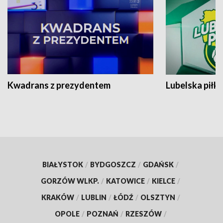
Kwadrans z prezydentem
Lubelska piłk
BIAŁYSTOK
/
BYDGOSZCZ
/
GDAŃSK
/
GORZÓW WLKP.
/
KATOWICE
/
KIELCE
/
KRAKÓW
/
LUBLIN
/
ŁÓDŹ
/
OLSZTYN
/
OPOLE
/
POZNAŃ
/
RZESZÓW
/