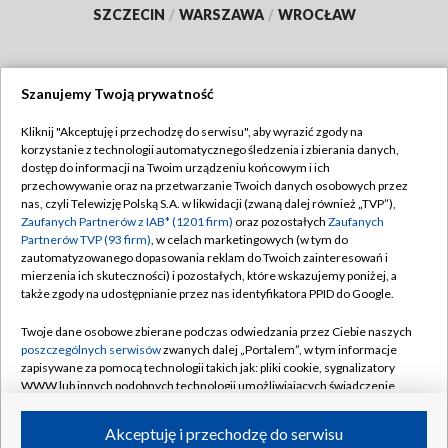
SZCZECIN
/
WARSZAWA
/
WROCŁAW
Szanujemy Twoją prywatność
Dołącz do nas:
Kliknij "Akceptuję i przechodzę do serwisu", aby wyrazić zgody na
korzystanie z technologii automatycznego śledzenia i zbierania danych,
TVP
dostęp do informacji na Twoim urządzeniu końcowym i ich
Abonament TVP
przechowywanie oraz na przetwarzanie Twoich danych osobowych przez
Regulamin TVP
nas, czyli Telewizję Polską S.A. w likwidacji (zwaną dalej również „TVP”),
Emisja w TVP
Polityka prywatności
Zaufanych Partnerów z IAB* (1201 firm)
oraz pozostałych
Zaufanych
Partnerów TVP (93 firm)
, w celach marketingowych (w tym do
Centrum informacji TVP
Moje zgody
zautomatyzowanego dopasowania reklam do Twoich zainteresowań i
mierzenia ich skuteczności) i pozostałych, które wskazujemy poniżej, a
Naziemna Telewizja Cyfrowa
Pomoc
także zgody na udostępnianie przez nas identyfikatora PPID do Google.
Sklep TVP
Biuro reklamy
Twoje dane osobowe zbierane podczas odwiedzania przez Ciebie naszych
Rada Programowa
Kontakt
poszczególnych serwisów
zwanych dalej „Portalem”, w tym informacje
zapisywane za pomocą technologii takich jak: pliki cookie, sygnalizatory
System NOS
WWW lub innych podobnych technologii umożliwiających świadczenie
dopasowanych i bezpiecznych usług, personalizację treści oraz reklam,
Informacje o nadawcy
Kanały
udostępnianie funkcji mediów społecznościowych oraz analizowanie
Akceptuję i przechodzę do serwisu
ruchu w Internecie.
Program dla prasy