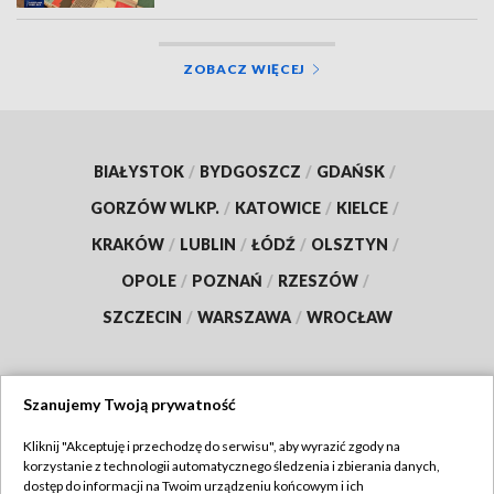
ZOBACZ WIĘCEJ
BIAŁYSTOK
/
BYDGOSZCZ
/
GDAŃSK
/
GORZÓW WLKP.
/
KATOWICE
/
KIELCE
/
KRAKÓW
/
LUBLIN
/
ŁÓDŹ
/
OLSZTYN
/
OPOLE
/
POZNAŃ
/
RZESZÓW
/
SZCZECIN
/
WARSZAWA
/
WROCŁAW
Szanujemy Twoją prywatność
Dołącz do nas:
Kliknij "Akceptuję i przechodzę do serwisu", aby wyrazić zgody na
korzystanie z technologii automatycznego śledzenia i zbierania danych,
TVP
dostęp do informacji na Twoim urządzeniu końcowym i ich