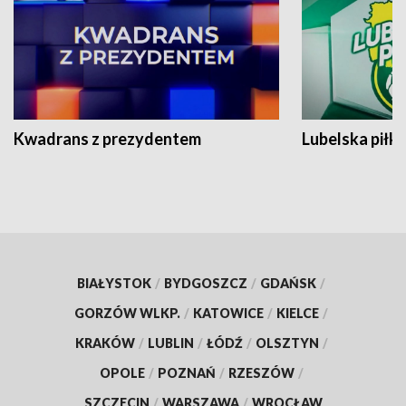
Kwadrans z prezydentem
Lubelska piłk
BIAŁYSTOK
/
BYDGOSZCZ
/
GDAŃSK
/
GORZÓW WLKP.
/
KATOWICE
/
KIELCE
/
KRAKÓW
/
LUBLIN
/
ŁÓDŹ
/
OLSZTYN
/
OPOLE
/
POZNAŃ
/
RZESZÓW
/
SZCZECIN
/
WARSZAWA
/
WROCŁAW