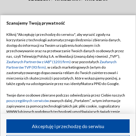
Szanujemy Twoją prywatność
Dołącz do nas:
Kliknij "Akceptuję i przechodzę do serwisu", aby wyrazić zgody na
korzystanie z technologii automatycznego śledzenia i zbierania danych,
TVP
dostęp do informacji na Twoim urządzeniu końcowym i ich
Abonament TVP
przechowywanie oraz na przetwarzanie Twoich danych osobowych przez
Regulamin TVP
nas, czyli Telewizję Polską S.A. w likwidacji (zwaną dalej również „TVP”),
Emisja w TVP
Polityka prywatności
Zaufanych Partnerów z IAB* (1201 firm)
oraz pozostałych
Zaufanych
Partnerów TVP (93 firm)
, w celach marketingowych (w tym do
Centrum informacji TVP
Moje zgody
zautomatyzowanego dopasowania reklam do Twoich zainteresowań i
mierzenia ich skuteczności) i pozostałych, które wskazujemy poniżej, a
Naziemna Telewizja Cyfrowa
Pomoc
także zgody na udostępnianie przez nas identyfikatora PPID do Google.
Sklep TVP
Biuro reklamy
Twoje dane osobowe zbierane podczas odwiedzania przez Ciebie naszych
Rada Programowa
Kontakt
poszczególnych serwisów
zwanych dalej „Portalem”, w tym informacje
zapisywane za pomocą technologii takich jak: pliki cookie, sygnalizatory
System NOS
WWW lub innych podobnych technologii umożliwiających świadczenie
dopasowanych i bezpiecznych usług, personalizację treści oraz reklam,
Informacje o nadawcy
Kanały
udostępnianie funkcji mediów społecznościowych oraz analizowanie
Akceptuję i przechodzę do serwisu
ruchu w Internecie.
Program dla prasy
©2026 Telewizja Polska S.A. w likwidacji