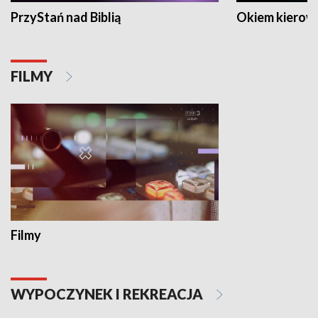
PrzyStań nad Biblią
Okiem kierow
FILMY
Filmy
WYPOCZYNEK I REKREACJA