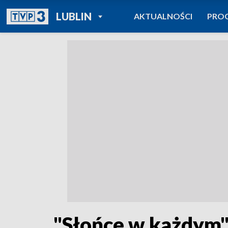
POWRÓT DO
LUBLIN
AKTUALNOŚCI
PRO
TVP REGIONY
"Słońce w każdym" 