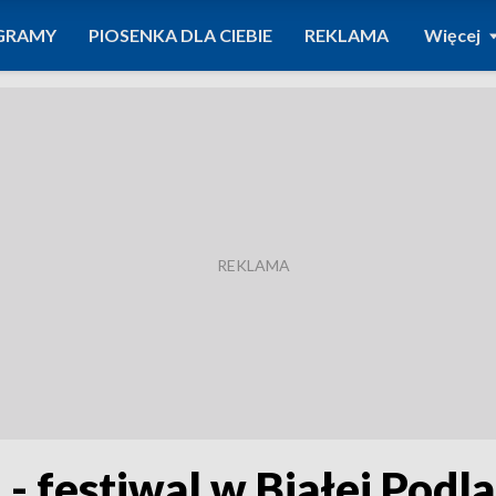
GRAMY
PIOSENKA DLA CIEBIE
REKLAMA
Więcej
- festiwal w Białej Podla