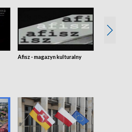
Afisz - magazyn kulturalny
Zobacz, co s