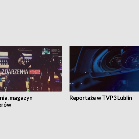
nia, magazyn
Reportaże w TVP3 Lublin
erów