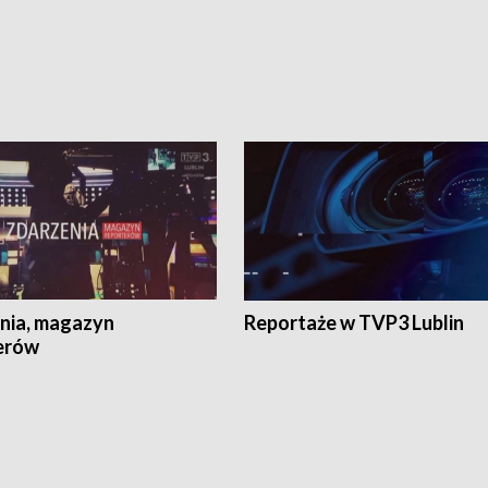
nia, magazyn
Reportaże w TVP3 Lublin
erów