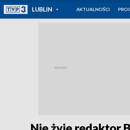
POWRÓT DO
LUBLIN
AKTUALNOŚCI
PRO
TVP REGIONY
Nie żyje redaktor