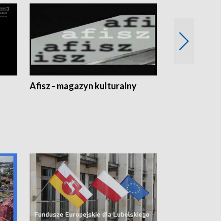
Afisz - magazyn kulturalny
Zobacz, co s