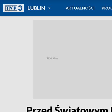
POWRÓT DO
LUBLIN
AKTUALNOŚCI
PRO
TVP REGIONY
Przed Światowym 