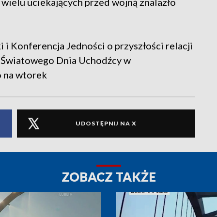
wielu uciekających przed wojną znalazło
i i Konferencja Jedności o przyszłości relacji
y Światowego Dnia Uchodźcy w
 na wtorek
UDOSTĘPNIJ NA X
ZOBACZ TAKŻE