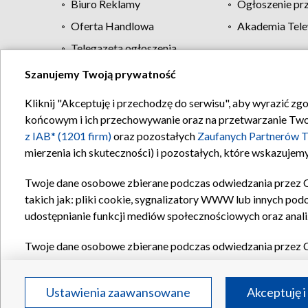
Biuro Reklamy
Ogłoszenie pr
Oferta Handlowa
Akademia Tele
Telegazeta ogłoszenia
Szanujemy Twoją prywatność
Regulamin TVP
Kliknij "Akceptuję i przechodzę do serwisu", aby wyrazić zg
końcowym i ich przechowywanie oraz na przetwarzanie Twoich
z IAB* (1201 firm)
oraz pozostałych
Zaufanych Partnerów T
mierzenia ich skuteczności) i pozostałych, które wskazujemy
Twoje dane osobowe zbierane podczas odwiedzania przez 
takich jak: pliki cookie, sygnalizatory WWW lub innych pod
udostępnianie funkcji mediów społecznościowych oraz anali
Twoje dane osobowe zbierane podczas odwiedzania przez 
plików cookie, informacje o Twoich wyszukiwaniach w serwi
Partnerów TVP
dla realizacji następujących celów i funkc
Ustawienia zaawansowane
Akceptuję i
reklam, tworzenia profilu spersonalizowanych reklam, tworz