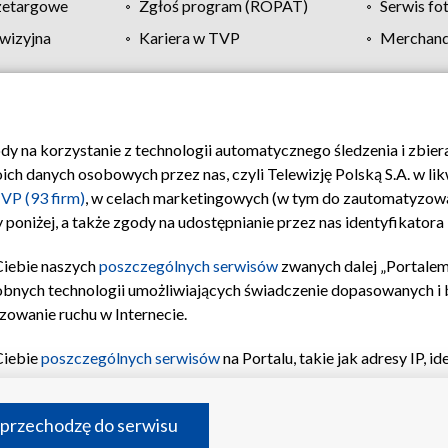
zetargowe
Zgłoś program (ROPAT)
Serwis fo
wizyjna
Kariera w TVP
Merchandi
Polityka prywatności
Moje zgody
Pomoc
Biuro re
ody na korzystanie z technologii automatycznego śledzenia i zbie
 danych osobowych przez nas, czyli Telewizję Polską S.A. w likw
VP (93 firm)
, w celach marketingowych (w tym do zautomatyzow
 poniżej, a także zgody na udostępnianie przez nas identyfikator
Ciebie naszych
poszczególnych serwisów
zwanych dalej „Portalem
obnych technologii umożliwiających świadczenie dopasowanych i be
zowanie ruchu w Internecie.
Ciebie
poszczególnych serwisów
na Portalu, takie jak adresy IP, 
sach Portalu czy historia odwiedzin będą przetwarzane przez TV
ji: przechowywania informacji na urządzeniu lub dostęp do nich,
©2026 Telewizja Polska S.A. w likwidacji
 przechodzę do serwisu
enia profilu spersonalizowanych treści, wyboru spersonalizowany