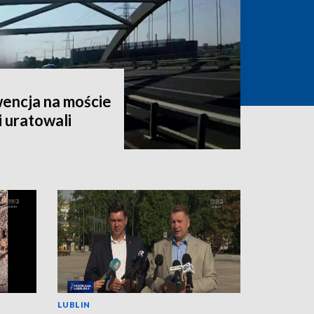
encja na moście
i uratowali
LUBLIN