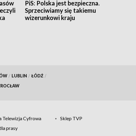
zasów
PiS: Polska jest bezpieczna.
eczyli
Sprzeciwiamy się takiemu
ka
wizerunkowi kraju
KÓW
/
LUBLIN
/
ŁÓDŹ
/
ROCŁAW
 Telewizja Cyfrowa
Sklep TVP
la prasy