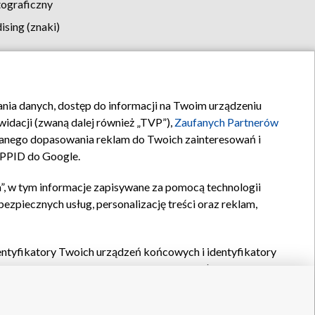
tograficzny
sing (znaki)
klamy
Kontakt
rania danych, dostęp do informacji na Twoim urządzeniu
idacji (zwaną dalej również „TVP”),
Zaufanych Partnerów
anego dopasowania reklam do Twoich zainteresowań i
a PPID do Google.
”, w tym informacje zapisywane za pomocą technologii
zpiecznych usług, personalizację treści oraz reklam,
identyfikatory Twoich urządzeń końcowych i identyfikatory
P,
Zaufanych Partnerów z IAB
oraz pozostałych
Zaufanych
 wyboru podstawowych reklam, wyboru spersonalizowanych
ch treści, pomiaru wydajności reklam, pomiaru wydajności