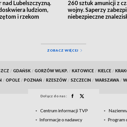
 nad Lubelszczyzną.
260 sztuk amunicji z c
doskwiera ludziom,
wojny. Saperzy zabezpi
zętom i rzekom
niebezpieczne znalezis
ZOBACZ WIĘCEJ
SZCZ
/
GDAŃSK
/
GORZÓW WLKP.
/
KATOWICE
/
KIELCE
/
KRA
N
/
OPOLE
/
POZNAŃ
/
RZESZÓW
/
SZCZECIN
/
WARSZAWA
/
W
Dołącz do nas:
Centrum informacji TVP
Naziemna
Informacje o nadawcy
Program d