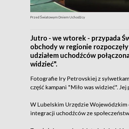
Przed Światowym Dniem Uchodźcy
Jutro - we wtorek - przypada Ś
obchody w regionie rozpoczęły si
udziałem uchodźców połączona
widzieć".
Fotografie Iry Petrovskiej z sylwetka
część kampani "Miło was widzieć". Je
W Lubelskim Urzędzie Wojewódzkim od
integracji uchodźców ze społeczeństwe