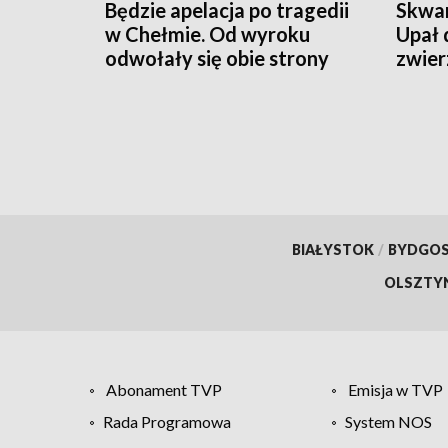
Będzie apelacja po tragedii
Skwar
w Chełmie. Od wyroku
Upał 
odwołały się obie strony
zwier
BIAŁYSTOK
/
BYDGO
OLSZTY
Abonament TVP
Emisja w TVP
Rada Programowa
System NOS