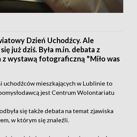
wiatowy Dzień Uchodźcy. Ale
ę już dziś. Była m.in. debata z
 z wystawą fotograficzną "Miło was
mi uchodźców mieszkających w Lublinie to
j pomysłodawcą jest Centrum Wolontariatu
była się także debata na temat zjawiska
m, w którym się znaleźli.