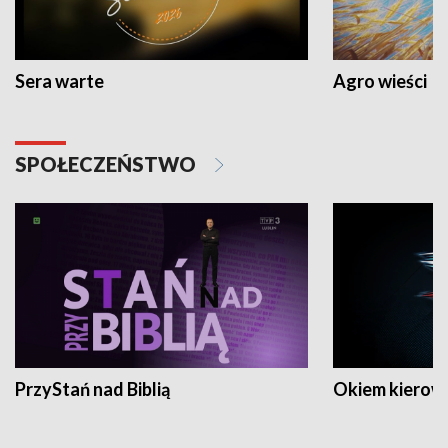
Sera warte
Agro wieści
SPOŁECZEŃSTWO
PrzyStań nad Biblią
Okiem kierow