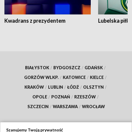
Kwadrans z prezydentem
Lubelska piłk
BIAŁYSTOK
/
BYDGOSZCZ
/
GDAŃSK
/
GORZÓW WLKP.
/
KATOWICE
/
KIELCE
/
KRAKÓW
/
LUBLIN
/
ŁÓDŹ
/
OLSZTYN
/
OPOLE
/
POZNAŃ
/
RZESZÓW
/
SZCZECIN
/
WARSZAWA
/
WROCŁAW
Szanujemy Twoją prywatność