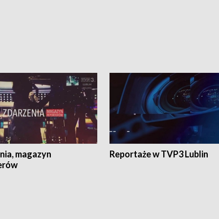
nia, magazyn
Reportaże w TVP3 Lublin
erów