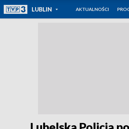
POWRÓT DO
LUBLIN
AKTUALNOŚCI
PRO
TVP REGIONY
Lubelska Policja p