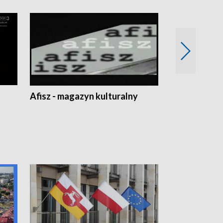
Afisz - magazyn kulturalny
Zobacz, co s