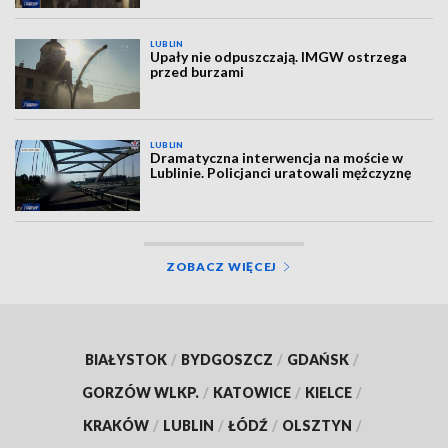
LUBLIN
Upały nie odpuszczają. IMGW ostrzega
przed burzami
LUBLIN
Dramatyczna interwencja na moście w
Lublinie. Policjanci uratowali mężczyznę
ZOBACZ WIĘCEJ
BIAŁYSTOK
/
BYDGOSZCZ
/
GDAŃSK
/
GORZÓW WLKP.
/
KATOWICE
/
KIELCE
/
KRAKÓW
/
LUBLIN
/
ŁÓDŹ
/
OLSZTYN
/