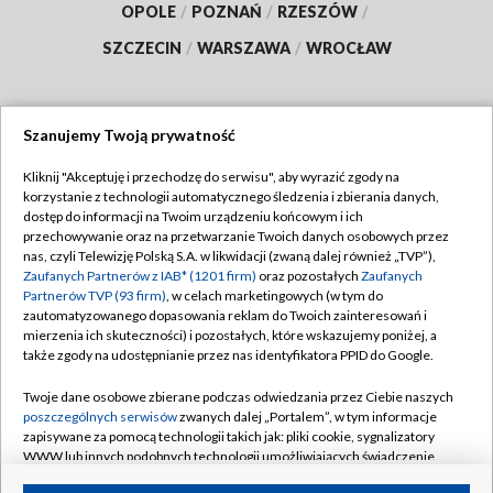
OPOLE
/
POZNAŃ
/
RZESZÓW
/
SZCZECIN
/
WARSZAWA
/
WROCŁAW
Szanujemy Twoją prywatność
Dołącz do nas:
Kliknij "Akceptuję i przechodzę do serwisu", aby wyrazić zgody na
korzystanie z technologii automatycznego śledzenia i zbierania danych,
TVP
dostęp do informacji na Twoim urządzeniu końcowym i ich
Abonament TVP
przechowywanie oraz na przetwarzanie Twoich danych osobowych przez
Regulamin TVP
nas, czyli Telewizję Polską S.A. w likwidacji (zwaną dalej również „TVP”),
Emisja w TVP
Polityka prywatności
Zaufanych Partnerów z IAB* (1201 firm)
oraz pozostałych
Zaufanych
Partnerów TVP (93 firm)
, w celach marketingowych (w tym do
Centrum informacji TVP
Moje zgody
zautomatyzowanego dopasowania reklam do Twoich zainteresowań i
mierzenia ich skuteczności) i pozostałych, które wskazujemy poniżej, a
Naziemna Telewizja Cyfrowa
Pomoc
także zgody na udostępnianie przez nas identyfikatora PPID do Google.
Sklep TVP
Biuro reklamy
Twoje dane osobowe zbierane podczas odwiedzania przez Ciebie naszych
Rada Programowa
Kontakt
poszczególnych serwisów
zwanych dalej „Portalem”, w tym informacje
zapisywane za pomocą technologii takich jak: pliki cookie, sygnalizatory
System NOS
WWW lub innych podobnych technologii umożliwiających świadczenie
dopasowanych i bezpiecznych usług, personalizację treści oraz reklam,
Informacje o nadawcy
Kanały