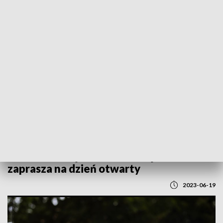
POWRÓT DO
LUBLIN
TVP REGIONY
Komenda Wojewódzka Policji w Lublinie
zaprasza na dzień otwarty
2023-06-19