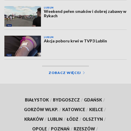
LUBLIN
Weekend pełen smaków i dobrej zabawy w
Rykach
LUBLIN
Akcja poboru krwi w TVP3 Lublin
ZOBACZ WIĘCEJ
BIAŁYSTOK
/
BYDGOSZCZ
/
GDAŃSK
/
GORZÓW WLKP.
/
KATOWICE
/
KIELCE
/
KRAKÓW
/
LUBLIN
/
ŁÓDŹ
/
OLSZTYN
/
OPOLE
/
POZNAŃ
/
RZESZÓW
/