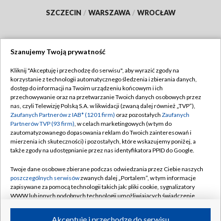
SZCZECIN
/
WARSZAWA
/
WROCŁAW
Szanujemy Twoją prywatność
Dołącz do nas:
Kliknij "Akceptuję i przechodzę do serwisu", aby wyrazić zgody na
korzystanie z technologii automatycznego śledzenia i zbierania danych,
TVP
dostęp do informacji na Twoim urządzeniu końcowym i ich
Abonament TVP
przechowywanie oraz na przetwarzanie Twoich danych osobowych przez
Regulamin TVP
nas, czyli Telewizję Polską S.A. w likwidacji (zwaną dalej również „TVP”),
Emisja w TVP
Polityka prywatności
Zaufanych Partnerów z IAB* (1201 firm)
oraz pozostałych
Zaufanych
Partnerów TVP (93 firm)
, w celach marketingowych (w tym do
Centrum informacji TVP
Moje zgody
zautomatyzowanego dopasowania reklam do Twoich zainteresowań i
mierzenia ich skuteczności) i pozostałych, które wskazujemy poniżej, a
Naziemna Telewizja Cyfrowa
Pomoc
także zgody na udostępnianie przez nas identyfikatora PPID do Google.
Sklep TVP
Biuro reklamy
Twoje dane osobowe zbierane podczas odwiedzania przez Ciebie naszych
Rada Programowa
Kontakt
poszczególnych serwisów
zwanych dalej „Portalem”, w tym informacje
zapisywane za pomocą technologii takich jak: pliki cookie, sygnalizatory
System NOS
WWW lub innych podobnych technologii umożliwiających świadczenie
dopasowanych i bezpiecznych usług, personalizację treści oraz reklam,
Informacje o nadawcy
Kanały
udostępnianie funkcji mediów społecznościowych oraz analizowanie
Akceptuję i przechodzę do serwisu