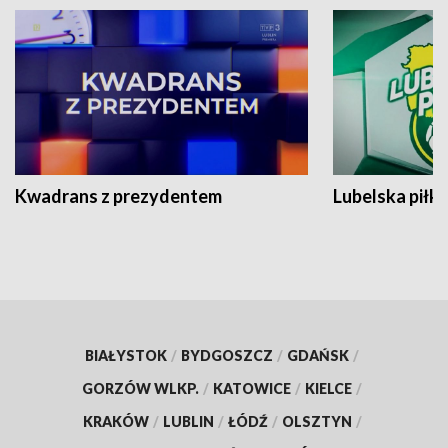
Kwadrans z prezydentem
Lubelska piłk
BIAŁYSTOK
/
BYDGOSZCZ
/
GDAŃSK
/
GORZÓW WLKP.
/
KATOWICE
/
KIELCE
/
KRAKÓW
/
LUBLIN
/
ŁÓDŹ
/
OLSZTYN
/