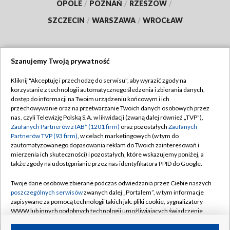
OPOLE
/
POZNAŃ
/
RZESZÓW
/
SZCZECIN
/
WARSZAWA
/
WROCŁAW
Szanujemy Twoją prywatność
Dołącz do nas:
Kliknij "Akceptuję i przechodzę do serwisu", aby wyrazić zgody na
korzystanie z technologii automatycznego śledzenia i zbierania danych,
TVP
dostęp do informacji na Twoim urządzeniu końcowym i ich
Abonament TVP
przechowywanie oraz na przetwarzanie Twoich danych osobowych przez
Regulamin TVP
nas, czyli Telewizję Polską S.A. w likwidacji (zwaną dalej również „TVP”),
Emisja w TVP
Polityka prywatności
Zaufanych Partnerów z IAB* (1201 firm)
oraz pozostałych
Zaufanych
Partnerów TVP (93 firm)
, w celach marketingowych (w tym do
Centrum informacji TVP
Moje zgody
zautomatyzowanego dopasowania reklam do Twoich zainteresowań i
mierzenia ich skuteczności) i pozostałych, które wskazujemy poniżej, a
Naziemna Telewizja Cyfrowa
Pomoc
także zgody na udostępnianie przez nas identyfikatora PPID do Google.
Sklep TVP
Biuro reklamy
Twoje dane osobowe zbierane podczas odwiedzania przez Ciebie naszych
Rada Programowa
Kontakt
poszczególnych serwisów
zwanych dalej „Portalem”, w tym informacje
zapisywane za pomocą technologii takich jak: pliki cookie, sygnalizatory
System NOS
WWW lub innych podobnych technologii umożliwiających świadczenie
dopasowanych i bezpiecznych usług, personalizację treści oraz reklam,
Informacje o nadawcy
Kanały
udostępnianie funkcji mediów społecznościowych oraz analizowanie