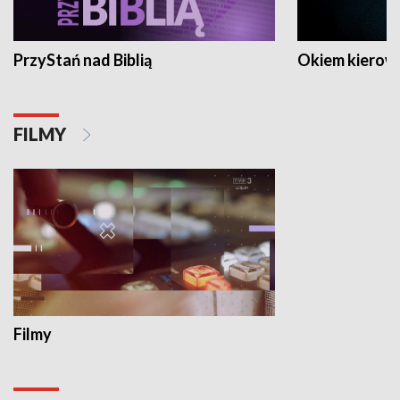
PrzyStań nad Biblią
Okiem kierow
FILMY
Filmy