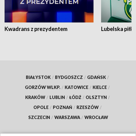
Kwadrans z prezydentem
Lubelska piłk
BIAŁYSTOK
/
BYDGOSZCZ
/
GDAŃSK
/
GORZÓW WLKP.
/
KATOWICE
/
KIELCE
/
KRAKÓW
/
LUBLIN
/
ŁÓDŹ
/
OLSZTYN
/
OPOLE
/
POZNAŃ
/
RZESZÓW
/
SZCZECIN
/
WARSZAWA
/
WROCŁAW