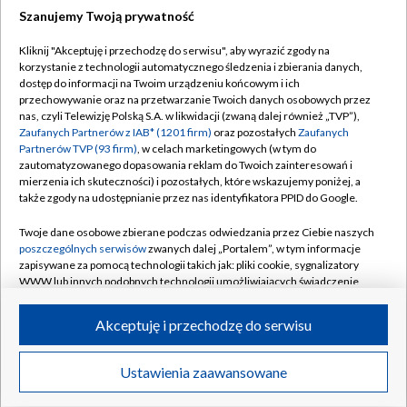
Szanujemy Twoją prywatność
Dołącz do nas:
Kliknij "Akceptuję i przechodzę do serwisu", aby wyrazić zgody na
korzystanie z technologii automatycznego śledzenia i zbierania danych,
TVP
dostęp do informacji na Twoim urządzeniu końcowym i ich
Abonament TVP
przechowywanie oraz na przetwarzanie Twoich danych osobowych przez
Regulamin TVP
nas, czyli Telewizję Polską S.A. w likwidacji (zwaną dalej również „TVP”),
Emisja w TVP
Polityka prywatności
Zaufanych Partnerów z IAB* (1201 firm)
oraz pozostałych
Zaufanych
Partnerów TVP (93 firm)
, w celach marketingowych (w tym do
Centrum informacji TVP
Moje zgody
zautomatyzowanego dopasowania reklam do Twoich zainteresowań i
mierzenia ich skuteczności) i pozostałych, które wskazujemy poniżej, a
Naziemna Telewizja Cyfrowa
Pomoc
także zgody na udostępnianie przez nas identyfikatora PPID do Google.
Sklep TVP
Biuro reklamy
Twoje dane osobowe zbierane podczas odwiedzania przez Ciebie naszych
Rada Programowa
Kontakt
poszczególnych serwisów
zwanych dalej „Portalem”, w tym informacje
zapisywane za pomocą technologii takich jak: pliki cookie, sygnalizatory
System NOS
WWW lub innych podobnych technologii umożliwiających świadczenie
dopasowanych i bezpiecznych usług, personalizację treści oraz reklam,
Informacje o nadawcy
Kanały
udostępnianie funkcji mediów społecznościowych oraz analizowanie
Akceptuję i przechodzę do serwisu
ruchu w Internecie.
Program dla prasy
©2026 Telewizja Polska S.A. w likwidacji
Biuro Reklamy
Twoje dane osobowe zbierane podczas odwiedzania przez Ciebie
Ustawienia zaawansowane
poszczególnych serwisów
na Portalu, takie jak adresy IP, identyfikatory
Ogłoszenie przetargowe
Twoich urządzeń końcowych i identyfikatory plików cookie, informacje o