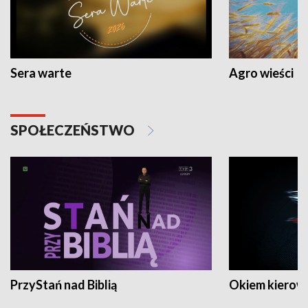
Sera warte
Agro wieści
SPOŁECZEŃSTWO
PrzyStań nad Biblią
Okiem kierow